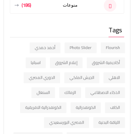
(186)
منوعات
Tags
Flourish
Photo Slider
أحمد حمدي
أكاديمية الشروق
إعلام الشروق
اسبانيا
الاهلي
الجيش الملكي
الدوري المصري
الذكاء الاصطناعي
الزمالك
السنغال
الكاف
الكونفدرالية
الكونفدرالية الافريقية
اللياقة البدنية
المصري البورسعيدي