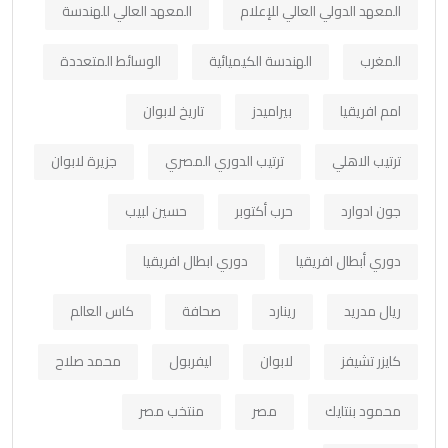
المعهد الدولي العالي للإعلام
المعهد العالي للهندسة
المغرب
الهندسة الكيميائية
الوسائط المتعددة
امم افريقيا
بيراميدز
تاريخ لابوان
ترتيب الاهلي
ترتيب الدوري المصري
جزيرة لابوان
جون ادوارد
حرب أكتوبر
حسين لبيب
دوري أبطال افريقيا
دوري ابطال افريقيا
ريال مدريد
رينارد
صحافة
كاس العالم
كايزر تشيفز
لابوان
ليفربول
محمد صلاح
محمود بنتايك
مصر
منتخب مصر