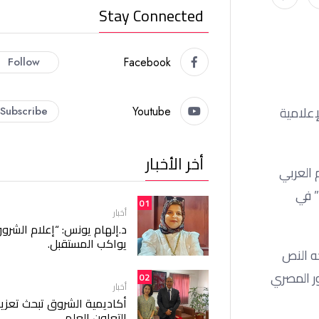
Stay Connected
Follow
Facebook
لبحوث والدراسات الإعلامية
Subscribe
Youtube
أخر الأخبار
 العربي
” في
01
أخبار
د.إلهام يونس: “إعلام الشرو
يواكب المستقبل.
غزه في أكتوبر 2023 ” من حيث معالجه النص
ور المصري
02
أخبار
أكاديمية الشروق تبحث تعزيز
التعاون العلمي.