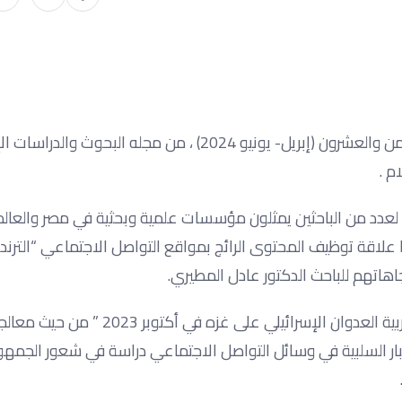
أصدر المعهد الدولي العالي للإعلام بأكاديمية الشروق، العدد الثامن والعشرون (إبريل- يونيو 2024) ، من مجله ا
م .
لعدد من الباحثين يمثلون مؤسسات علمية وبحثية في مصر والعالم
علاقة توظيف المحتوى الرائج بمواقع التواصل الاجتماعي “الترند
جاهاتهم للباحث الدكتور عادل المطيري.
و يتناول العدد الجديد أيضا بحثا تحت عنوان “مجلات الاطفال العربية العدوان الإسرائيلي على 
خبار السلبية في وسائل التواصل الاجتماعي دراسة في شعور الجمه