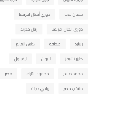
حسين لبيب
دوري أبطال افريقيا
دوري ابطال افريقيا
ريال مدريد
رينارد
صحافة
كاس العالم
كايزر تشيفز
لابوان
ليفربول
محمد صلاح
محمود بنتايك
مصر
منتخب مصر
وادي دجلة