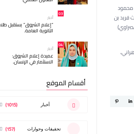
 محمود
03
ث فريد بن
أخبار
“إعلام الشروق” يستقبل طلا
مصراوي)
الثانوية العامة.
04
أخبار
هراني،
عميدة إعلام الشروق:
الاستثمار في الإنسان.
أقسام الموقع
(1015)
أخبار
(157)
تحقيقات وحوارات