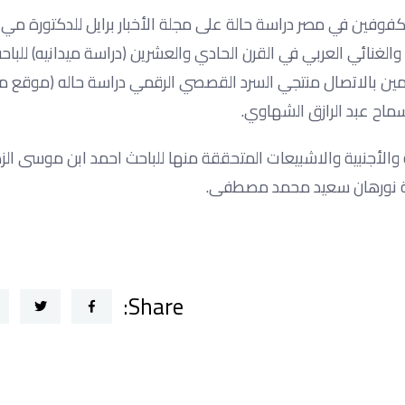
فوفين في مصر دراسة حالة على مجلة الأخبار برايل للدكتورة مي
لغنائي العربي في القرن الحادي والعشرين (دراسة ميدانيه) للباح
للقائمين بالاتصال منتجي السرد القصصي الرقمي دراسة حاله (موقع 
سماح عبد الرازق الشهاوي.
ة والأجنبية والاشبيعات المتحققة منها للباحث احمد ابن موسى الز
حثة نورهان سعيد محمد مصطفى.
Share: