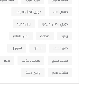
حسين لبيب
دوري أبطال افريقيا
دوري ابطال افريقيا
ريال مدريد
رينارد
صحافة
كاس العالم
كايزر تشيفز
لابوان
ليفربول
محمد صلاح
محمود بنتايك
مصر
منتخب مصر
وادي دجلة