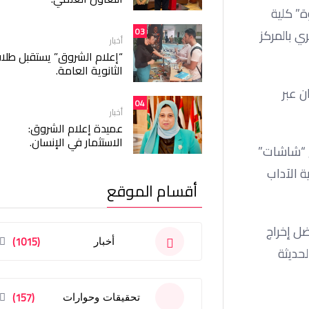
لوم الحديثة والآداب MSA، ومشروع “غفوة” كلية
03
ي بالمركز
أخبار
“إعلام الشروق” يستقبل طلا
الثانوية العامة.
ن عبر
04
أخبار
عميدة إعلام الشروق:
الاستثمار في الإنسان.
ع “شاشات”
 الآداب
أقسام الموقع
ضل إخراج
(1015)
أخبار
معة الحديثة
(157)
تحقيقات وحوارات