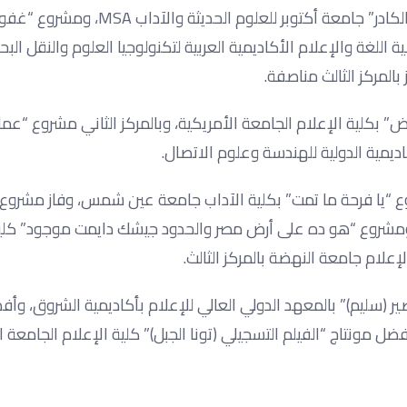
فاز في محور الأفلام الروائية القصيرة بالمركز الأول مشروع “بره الكادر” جامعة أكتوبر للع
للغة والإعلام الأكاديمية العربية لتكنولوجيا العلوم والنقل البحر
بالمركز الثالث مناصفة.
أرض” بكلية الإعلام الجامعة الأمريكية، وبالمركز الثاني مشروع “عما
اديمية الدولية للهندسة وعلوم الاتصال.
شروع “يا فرحة ما تمت” بكلية الآداب جامعة عين شمس، وفاز مشرو
ة، ومشروع “هو ده على أرض مصر والحدود جيشك دايمت موجود” كلية
إعلام جامعة النهضة بالمركز الثالث.
صير (سليم)” بالمعهد الدولي العالي للإعلام بأكاديمية الشروق، وأف
م التسجيلي (صبغة فرعون)” المعهد الكندي العالي CIC، وأفضل مونتاج “الفيلم التسجيلي (تونا الجبل)” كلية الإعلام الجا