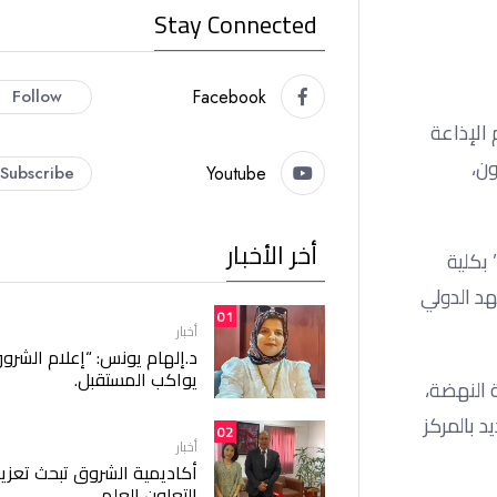
Stay Connected
Follow
Facebook
 الإذاعة
والتليفزيون،
Subscribe
Youtube
أخر الأخبار
ة السحرية” بكلية
هد الدولي
01
أخبار
د.إلهام يونس: “إعلام الشرو
يواكب المستقبل.
ن، ولكن” جامعة النهضة،
د بالمركز
02
أخبار
أكاديمية الشروق تبحث تعزيز
التعاون العلمي.