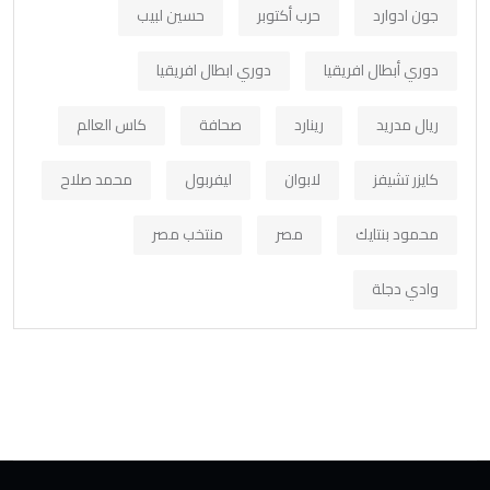
جون ادوارد
حرب أكتوبر
حسين لبيب
دوري أبطال افريقيا
دوري ابطال افريقيا
ريال مدريد
رينارد
صحافة
كاس العالم
كايزر تشيفز
لابوان
ليفربول
محمد صلاح
محمود بنتايك
مصر
منتخب مصر
وادي دجلة