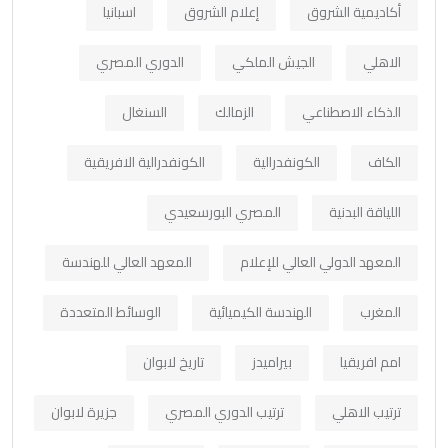
أكاديمية الشروق
إعلام الشروق
اسبانيا
الاهلي
الجيش الملكي
الدوري المصري
الذكاء الاصطناعي
الزمالك
السنغال
الكاف
الكونفدرالية
الكونفدرالية الافريقية
اللياقة البدنية
المصري البورسعيدي
المعهد الدولي العالي للإعلام
المعهد العالي للهندسة
المغرب
الهندسة الكيميائية
الوسائط المتعددة
امم افريقيا
بيراميدز
تاريخ لابوان
ترتيب الاهلي
ترتيب الدوري المصري
جزيرة لابوان