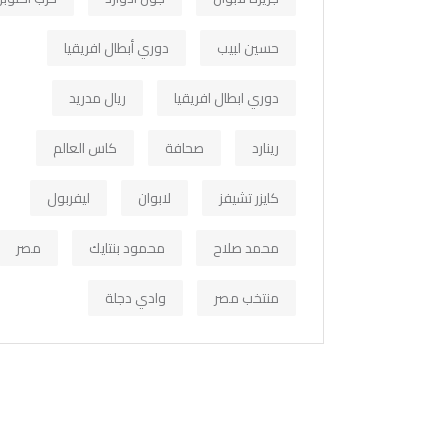
حسين لبيب
دوري أبطال افريقيا
دوري ابطال افريقيا
ريال مدريد
رينارد
صحافة
كاس العالم
كايزر تشيفز
لابوان
ليفربول
محمد صلاح
محمود بنتايك
مصر
منتخب مصر
وادي دجلة