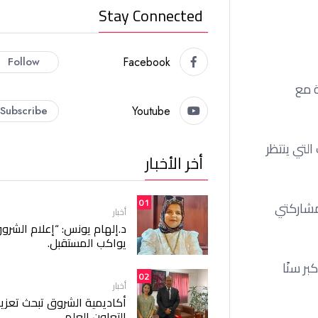
Stay Connected
Follow
Facebook
مل بواقعية مع
Subscribe
Youtube
لتي ينتظر
أخر الأخبار
01
كون مشاركتي
أخبار
د.إلهام يونس: “إعلام الشرو
يواكب المستقبل.
ر سنًا
02
أخبار
أكاديمية الشروق تبحث تعزيز
التعاون العلمي.