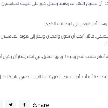
دًا أن تحقيق الأهداف يعتمد بشكل كبير على طبيعة المنافسين 
وهذا أمر طبيعي في البطولات الكبرى”.
جيكي، قائلًا: “يجب أن نكون واقعيين وننظر إلى هوية المنافسين
.
ويستهل منتخب بلجيكا مشواره في كأس العالم بمواجهة مرتقبة أمام منتخب مصر يوم 15 يونيو المقبل، في لقاء يُنتظر أ
خاصة أنه أحد أبرز اللاعبين الذين قادوا الجيل الذهبي لبلجيكا خل
Share: