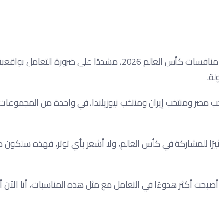
أكد كيفن دي بروين نجم منتخب بلجيكا أنه يتطلع بحماس لخوض منافسات كأس العالم 2026، مشددًا على ضرورة التعا
لة.
ب مصر ومنتخب إيران ومنتخب نيوزيلندا، في واحدة من المجموعات ا
بكة “VTM” البلجيكية: “أتطلع كثيرًا للمشاركة في كأس العالم، ولا أشعر بأي توتر، فهذه ست
صبحت أكثر هدوءًا في التعامل مع مثل هذه المناسبات، أنا الآن أكب