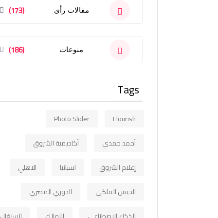
(173)
مقالات رأى
(186)
منوعات
Tags
Photo Slider
Flourish
أحمد حمدي
أكاديمية الشروق
إعلام الشروق
اسبانيا
الاهلي
الجيش الملكي
الدوري المصري
الذكاء الاصطناعي
الزمالك
السنغال