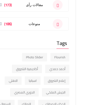
(173)
مقالات رأى
(186)
منوعات
Tags
Photo Slider
Flourish
أحمد حمدي
أكاديمية الشروق
إعلام الشروق
اسبانيا
الاهلي
الجيش الملكي
الدوري المصري
الذكاء الاصطناعي
الزمالك
السنغال