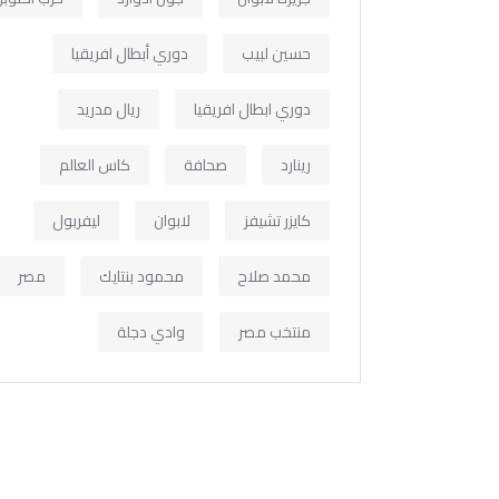
حسين لبيب
دوري أبطال افريقيا
دوري ابطال افريقيا
ريال مدريد
رينارد
صحافة
كاس العالم
كايزر تشيفز
لابوان
ليفربول
محمد صلاح
محمود بنتايك
مصر
منتخب مصر
وادي دجلة