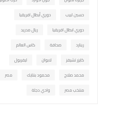
حسين لبيب
دوري أبطال افريقيا
دوري ابطال افريقيا
ريال مدريد
رينارد
صحافة
كاس العالم
كايزر تشيفز
لابوان
ليفربول
محمد صلاح
محمود بنتايك
مصر
منتخب مصر
وادي دجلة