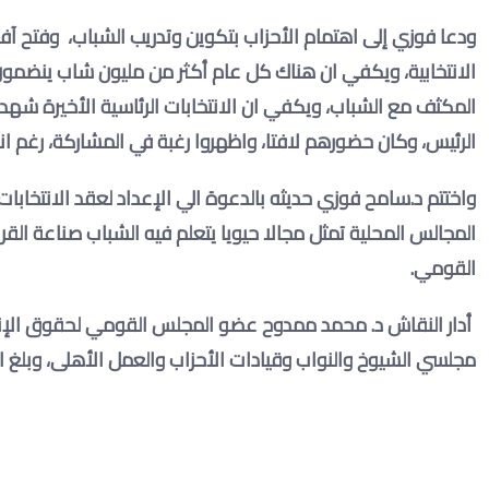
ودعا فوزي إلى اهتمام الأحزاب بتكوين وتدريب الشباب، وفتح آ
الانتخابية، ويكفي ان هناك كل عام أكثر من مليون شاب ينضمو
المكثف مع الشباب، ويكفي ان الانتخابات الرئاسية الأخيرة شه
الرئيس، وكان حضورهم لافتا، واظهروا رغبة في المشاركة، رغم ا
واختتم د.سامح فوزي حديثه بالدعوة الي الإعداد لعقد الانتخابات 
المجالس المحلية تمثل مجالا حيويا يتعلم فيه الشباب صناعة القرا
القومي
.
أدار النقاش د. محمد ممدوح عضو المجلس القومي لحقوق الإنس
مجلسي الشيوخ والنواب وقيادات الأحزاب والعمل الأهلى، وبلغ