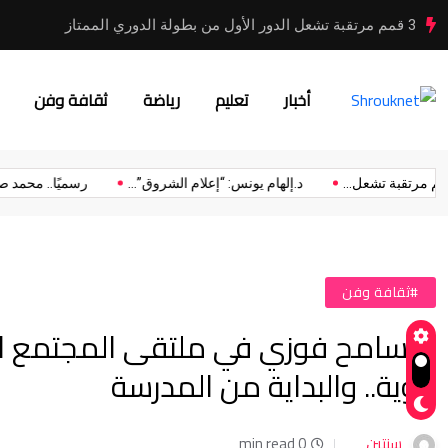
3 قمم مرتقبة تشعل الدور الأول من بطولة الدوري الممتاز
أخبار
تعليم
رياضة
ثقافة وفن
3 قمم مرتقبة تشعل...
د.إلهام يونس: “إعلام الشروق”...
رسميًا.. مح
#ثقافة وفن
د. سامح فوزي في ملتقى المجتمع ا
قوية.. والبداية من المدرسة
سنتين
0 min read