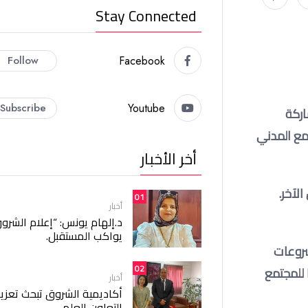
Stay Connected
Follow
Facebook
Subscribe
Youtube
اركة
تمع المدني
أخر الأخبار
لآخر.
01
أخبار
د.إلهام يونس: “إعلام الشرو
يواكب المستقبل.
شروعات
02
فاظ عليها. واردف قائلا: دعا الرئيس عبد الفتاح السيسي إلى أن يكون عام ٢٠٢٢ عاما للمجتمع
أخبار
أكاديمية الشروق تبحث تعزيز
التعاون العلمي.