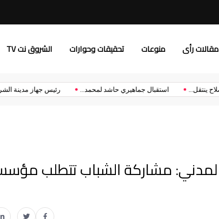
د.إلهام يونس: “إعلام الشروق”
مقالات رأى
منوعات
تحقيقات وحوارات
الشروق نت TV
مد صلاح ينتقل...
استقبال جماهيري حاشد لمحمد...
رئيس جهاز مدينة
لمدني: مشاركة الشباب تتطلب مؤسس