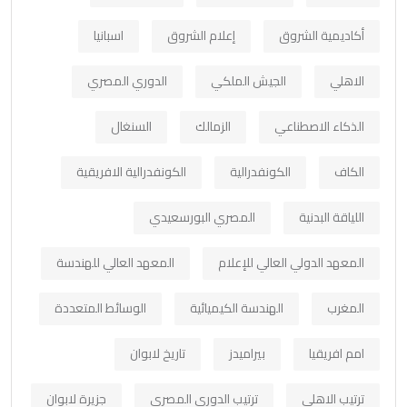
أكاديمية الشروق
إعلام الشروق
اسبانيا
الاهلي
الجيش الملكي
الدوري المصري
الذكاء الاصطناعي
الزمالك
السنغال
الكاف
الكونفدرالية
الكونفدرالية الافريقية
اللياقة البدنية
المصري البورسعيدي
المعهد الدولي العالي للإعلام
المعهد العالي للهندسة
المغرب
الهندسة الكيميائية
الوسائط المتعددة
امم افريقيا
بيراميدز
تاريخ لابوان
ترتيب الاهلي
ترتيب الدوري المصري
جزيرة لابوان