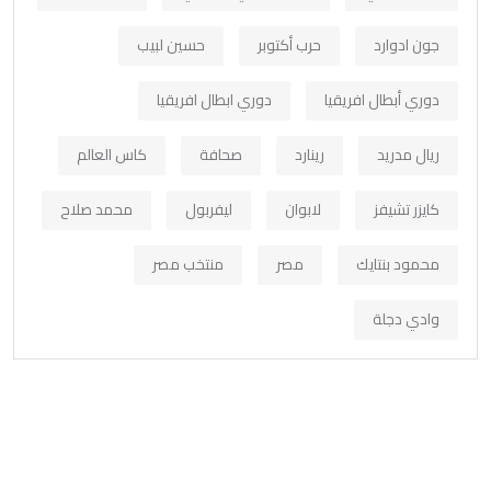
جون ادوارد
حرب أكتوبر
حسين لبيب
دوري أبطال افريقيا
دوري ابطال افريقيا
ريال مدريد
رينارد
صحافة
كاس العالم
كايزر تشيفز
لابوان
ليفربول
محمد صلاح
محمود بنتايك
مصر
منتخب مصر
وادي دجلة