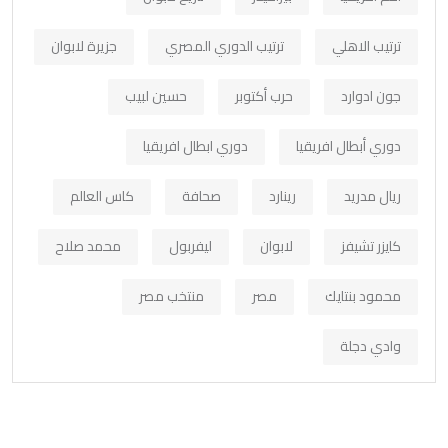
ترتيب الاهلي
ترتيب الدوري المصري
جزيرة لابوان
جون ادوارد
حرب أكتوبر
حسين لبيب
دوري أبطال افريقيا
دوري ابطال افريقيا
ريال مدريد
رينارد
صحافة
كاس العالم
كايزر تشيفز
لابوان
ليفربول
محمد صلاح
محمود بنتايك
مصر
منتخب مصر
وادي دجلة