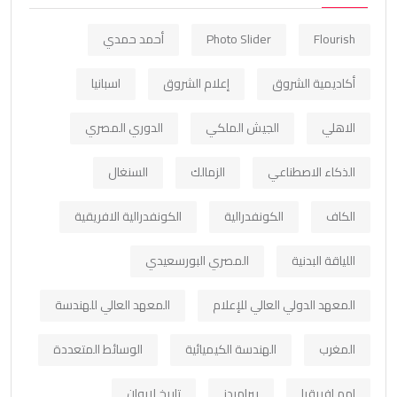
Flourish
Photo Slider
أحمد حمدي
أكاديمية الشروق
إعلام الشروق
اسبانيا
الاهلي
الجيش الملكي
الدوري المصري
الذكاء الاصطناعي
الزمالك
السنغال
الكاف
الكونفدرالية
الكونفدرالية الافريقية
اللياقة البدنية
المصري البورسعيدي
المعهد الدولي العالي للإعلام
المعهد العالي للهندسة
المغرب
الهندسة الكيميائية
الوسائط المتعددة
امم افريقيا
بيراميدز
تاريخ لابوان