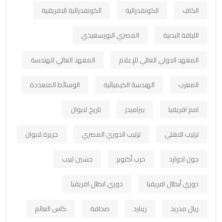
الكاف
الكونفدرالية
الكونفدرالية الافريقية
اللياقة البدنية
المصري البورسعيدي
المعهد الدولي العالي للإعلام
المعهد العالي للهندسة
المغرب
الهندسة الكيميائية
الوسائط المتعددة
امم افريقيا
بيراميدز
تاريخ لابوان
ترتيب الاهلي
ترتيب الدوري المصري
جزيرة لابوان
جون ادوارد
حرب أكتوبر
حسين لبيب
دوري أبطال افريقيا
دوري ابطال افريقيا
ريال مدريد
رينارد
صحافة
كاس العالم