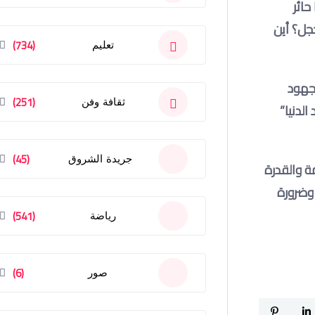
حائر
جل؟ أين
(734)
تعليم
بجهود
(251)
ثقافة وفن
الدنيا”
(45)
جريدة الشروق
زيمة والقدرة
 وضرورة
(541)
رياضة
(6)
صور