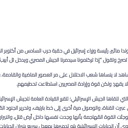
ا مائير، رئيسة وزراء إسرائيل في حقبة حرب السادس من أكتوبر ا
شاهد لا ينساها شعب الاحتلال على مر العصور الماضية والقادمة،
ا يقهر؛ ولكن قوة وإرادة المصريين استطاعت تحطيمهم
.
أكتوبر بعد صدمة العبور التي تلقاها الجيش الإسرائيلي؛ لتقرر القيادة العامة للجيش الإسرائ
برت القناة، والوصول مرة أخرى إلى خط بارليف، وتحرير الجنود الم
ئت القوة المُهاجمة بأنها وجدت نفسها داخل أرض قتل، والنيران
ن الدبابات الإسرائيلية يتم تدميرها بمعدل سريع بنيران الدبابات