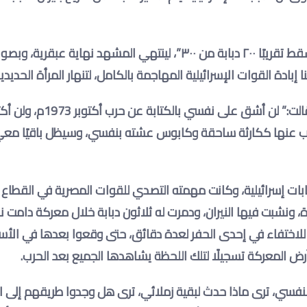
وقامت القوات المصرية بالقضاء على ثُلثي القوات المُهاجمة “سقط تقريبًا ٢٠٠ دبابة من ٣٠٠”، لينتهي المشهد نها
ادة القوات الإسرائيلية المهاجمة بالكامل، لتنهار المرأة الحديدي
وعندما طُلِب من جولدا مائير أن تكتب مُذكراتها عن حرب أكتوبر قالت:” لن أشق
سأكتب عنها ككارثة ساحقة وكابوس عشته بنفسي، وسيظل باقيًا مع
ابات إسرائيلية، وكانت مهمته التصدي للقوات المصرية في القطاع 
ة، ونشبت فيها النيران، ودمرت له ثلاثون دبابة خلال معركة دامت
 للاختفاء في إحدى الحفر لعدة دقائق، حتى وقعوا بعدها في الأ
أرض المعركة تسجيلًا لتلك اللحظة يشاهدها الجميع بعد الحرب
.
فسي، ترى ماذا حدث لبقية زملائي، ترى هل وجدوا طريقهم إلى ال