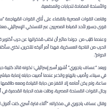
والأسلحة المضادة للدبابات والمدفعية
.
قوى جسور لأحد الضباط المصريين عبر اللاسلكي الإسرائيلي معلنا إب
الحرب من الناحية العسكرية، فهذا أمر أتركه للآخرين، لكني 
الدوام
“.
ويعد “عساف ياجوري” أشهر أسير إسرائيلي؛ لكونه قائد كتيبة دب
في سيناء، وأصيب بالهلع والذعر عندما أصيبت دبابته إصابة مباشر
ساعة، ولم يكن أمامه إلا القفز من دبابة القيادة ومعه طاقمها
رجال القوات المُسلحة المصرية، وظلت هذه الدبابة المُدمرة في 
وقال عساف ياجوري في مذكراته: “أثناء فترة أسري كنت أقول لن