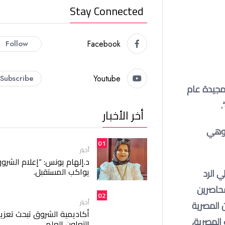
Stay Connected
Follow
Facebook
Subscribe
Youtube
لمجيدة عام
“.
أخر الأخبار
 وهي
01
أخبار
د.إلهام يونس: “إعلام الشرو
يواكب المستقبل.
يلي الرد
ُحاصرين
02
أخبار
 المصرية
أكاديمية الشروق تبحث تعزيز
 المصرية،
التعاون العلمي.