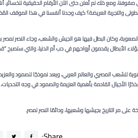
نا، ومع ذلك لم تُعلن حتى الآن الأرقام الحقيقية للخسائر، أنا 
لطولى والتجربة العريضة؟ كيف وجدنا أنفسنا في هذا الموقف المُخ
الصعوبة، وكان البطل فيها هو الجيش والشعب، وجاء النصر لمصر 
هؤلاء الأبطال يقدمون أرواحهم في حب أم الدنيا، والتي ستصبح “قد 
زا عظيما لمصر، وتجربة قوية للشعب المصري والعالم العربي، ويعد نموذجًا للصمود والع
ًا الأجيال القادمة بأهمية العزيمة والصمود في وجه التحديات،
لى مر التاريخ بجيشها وشعبها، ودائمًا النصر لمصر
.
Share: