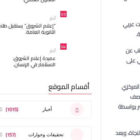
03
أخبار
ية عبقرية، وبصوت عربي
“إعلام الشروق” يستقبل طلا
الثانوية العامة.
ة
.
04
 على نفسي بالكتابة عن حرب أكتوبر 1973م، ولن أكتب عن
أخبار
عميدة إعلام الشروق:
ي على
الاستثمار في الإنسان.
أقسام الموقع
المركزي
 نصف
سر بواسطة
(1015)
أخبار
نجاة، وبعد
(157)
تحقيقات وحوارات