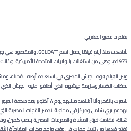
بقلم د. عمرو المغربي
شاهدت منذ أيام فيلمًا يحمل اسم
“”GOLDA
، والمقصود هي جولد
1973م، وهي من استغاثت بالولايات المتحدة الأمريكية، وكانت تصرخ وتقول “إذا تركتمونا سيدمرنا الجيش المصري ويدخل تل أبيب
ويبرز الفيلم قوة الجيش المصري في استعادة أرضه المُحتلة، وم
لحظات انكسار وهزيمة جيشهم الذي أطلقوا عليه الجيش الذي ل
شعرت بالفخر وأنا أشاهد مشهد يوم ٨ 
بهجوم بري شامل ومركز في محاولة لتدمير القوات المصرية التي ع
هناك، فقامت فرق المشاة والمدرعات المصرية بنصب كمين، وفوج
تفتح ضدها من ثلاث جهات في وقتٍ واحدٍ، وكانت المفاجأة الأقوى أ