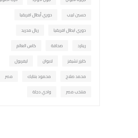
حسين لبيب
دوري أبطال افريقيا
دوري ابطال افريقيا
ريال مدريد
رينارد
صحافة
كاس العالم
كايزر تشيفز
لابوان
ليفربول
محمد صلاح
محمود بنتايك
مصر
منتخب مصر
وادي دجلة