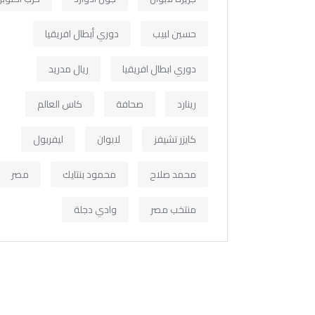
حسين لبيب
دوري أبطال افريقيا
دوري ابطال افريقيا
ريال مدريد
رينارد
صحافة
كاس العالم
كايزر تشيفز
لابوان
ليفربول
محمد صلاح
محمود بنتايك
مصر
منتخب مصر
وادي دجلة