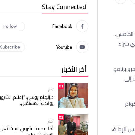
Stay Connected
Follow
Facebook
 الخامس،
ي خبراء
Subscribe
Youtube
أخر الأخبار
ير برنامج
 إلى
01
أخبار
د.إلهام يونس: “إعلام الشرو
يواكب المستقبل.
وادر
02
أخبار
أكاديمية الشروق تبحث تعزيز
س الإدارة،
التعاون العلمي.