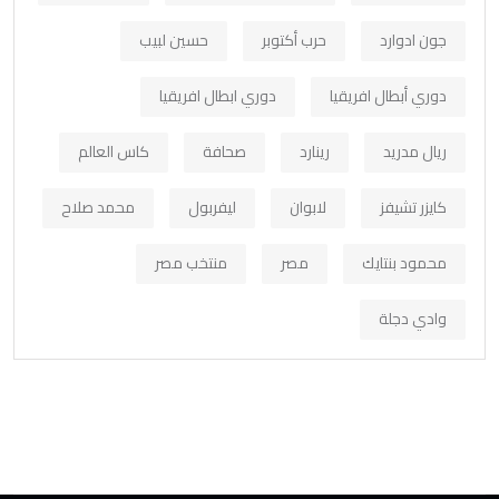
جون ادوارد
حرب أكتوبر
حسين لبيب
دوري أبطال افريقيا
دوري ابطال افريقيا
ريال مدريد
رينارد
صحافة
كاس العالم
كايزر تشيفز
لابوان
ليفربول
محمد صلاح
محمود بنتايك
مصر
منتخب مصر
وادي دجلة