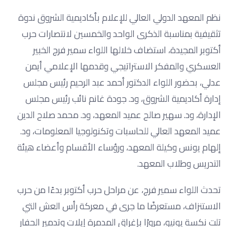
نظم المعهد الدولي العالي للإعلام بأكاديمية الشروق ندوة
تثقيفية بمناسبة الذكرى الواحد والخمسين لانتصارات حرب
أكتوبر المجيدة، استضاف خلالها اللواء سمير فرج الخبير
العسكري والمفكر الاستراتيجي وقدمها الإعلامي أيمن
عدلي، بحضور اللواء الدكتور أحمد عبد الرحيم رئيس مجلس
إدارة أكاديمية الشروق، ود. جودة غانم نائب رئيس مجلس
الإدارة، ود. سهير صالح عميد المعهد، ود. محمد صلاح الدين
عميد المعهد العالي للحاسبات وتكنولوجيا المعلومات، ود.
إلهام يونس وكيلة المعهد، ورؤساء الأقسام وأعضاء هيئة
التدريس وطلاب المعهد.
تحدث اللواء سمير فرج، عن مراحل حرب أكتوبر بدءًا من حرب
الاستنزاف، مستعرضًا ما جرى في معركة رأس العش التي
تلت نكسة يونيو، مرورًا بإغراق المدمرة إيلات وتدمير الحفار