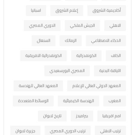
أكاديمية الشروق
إعلام الشروق
اسبانيا
الاهلي
الجيش الملكي
الدوري المصري
الذكاء الاصطناعي
الزمالك
السنغال
الكاف
الكونفدرالية
الكونفدرالية الافريقية
اللياقة البدنية
المصري البورسعيدي
المعهد الدولي العالي للإعلام
المعهد العالي للهندسة
المغرب
الهندسة الكيميائية
الوسائط المتعددة
امم افريقيا
بيراميدز
تاريخ لابوان
ترتيب الاهلي
ترتيب الدوري المصري
جزيرة لابوان