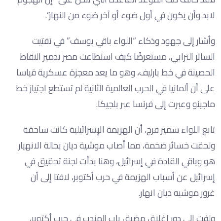
لابد وأن يكون في أول ضوء أو آخر ضوء من النهار”.
وأشار إلى جهود وذكاء “اللواء باقي يوسف” في تفتيت
الساتر الترابي، مستعرضًا كيف استطاعت مصر تدمير النقاط
الحصينة في خط بارليف، وهو ما يعد معجزة عسكرية قياسا
على أن ألمانيا في الحرب العالمية الثانية لم تستطع اجتياز خط
ماجينو وعبرت إلى فرنسا عبر بلجيكا.
تابع اللواء سمير فرج، أن الهزيمة الإسرائيلية كانت ساحقة
ولحقت خسائر ضخمة، مما أصاب موشية ديان بحالة الانهيار
هو وباقي القادة في إسرائيل، وهنا بدأت لجنة تحقيق في
إسرائيل عن أسباب الهزيمة في حرب أكتوبر، لافتا إلى أن
غرور موشيه ديان انهار.
ولفت إلى دور إغلاق مضيق باب المندب في حرب أكتوبر،