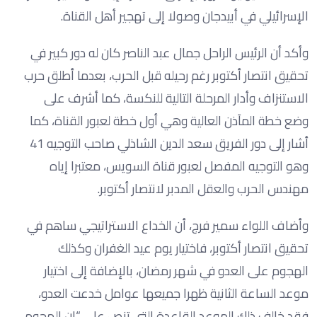
الإسرائيلي في أبيدجان وصولا إلى تهجير أهل القناة.
وأكد أن الرئيس الراحل جمال عبد الناصر كان له دور كبير في
تحقيق انتصار أكتوبر رغم رحيله قبل الحرب، بعدما أطلق حرب
الاستنزاف وأدار المرحلة التالية للنكسة، كما أشرف على
وضع خطة المآذن العالية وهي أول خطة لعبور القناة، كما
أشار إلى دور الفريق سعد الدين الشاذلي صاحب التوجيه 41
وهو التوجيه المفصل لعبور قناة السويس، معتبرا إياه
مهندس الحرب والعقل المدبر لانتصار أكتوبر.
وأضاف اللواء سمير فرج، أن الخداع الاستراتيجي ساهم في
تحقيق انتصار أكتوبر، فاختيار يوم عيد الغفران وكذلك
الهجوم على العدو في شهر رمضان، بالإضافة إلى اختيار
موعد الساعة الثانية ظهرا جميعها عوامل خدعت العدو،
فقد خالف ذلك الموعد القاعدة التي تنص على “إن الهجوم