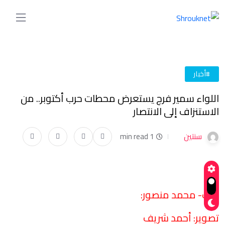
#أخبار
اللواء سمير فرج يستعرض محطات حرب أكتوبر.. من
الاستنزاف إلى الانتصار
سنتين
1 min read
كتب- محمد منصور:
تصوير: أحمد شريف