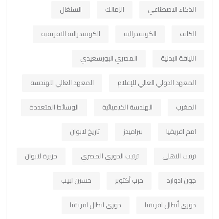
الذكاء الاصطناعي
الزمالك
السنغال
الكاف
الكونفدرالية
الكونفدرالية الافريقية
اللياقة البدنية
المصري البورسعيدي
المعهد الدولي العالي للإعلام
المعهد العالي للهندسة
المغرب
الهندسة الكيميائية
الوسائط المتعددة
امم افريقيا
بيراميدز
تاريخ لابوان
ترتيب الاهلي
ترتيب الدوري المصري
جزيرة لابوان
جون ادوارد
حرب أكتوبر
حسين لبيب
دوري أبطال افريقيا
دوري ابطال افريقيا