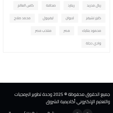
ريال مدريد
رينارد
صحافة
كاس العالم
كايزر تشيفز
لابوان
ليفربول
محمد صلاح
محمود بنتايك
مصر
منتخب مصر
وادي دجلة
جميع الحقوق محفوظة © 2025 وحدة تطوير البرمجيات
والتعليم الإلكتروني أكاديمية الشروق