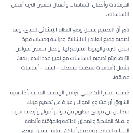
الخرسانات وأعمال الأساسات وأعمال تحسين التربة أسفل
الأساسات .
تابع أن التصميم يشمل وضع النظام الإنشائي للمبنى، ويتم
تصميم جميع العناصر الانشانية، ودراسة وحساب قدرة
تحمل التربة والهبوط المتوقع لها، وعمل تحسين لخواص
التربة، ويتم تصميم الاساسات مع تغيير عدد الادوار بحيث
يشمل (أساسات سطحية منفصلة – لبشة – أساسات
عميقة).
كشف المدير الأكاديمي لبرنامج الهندسة المدنية بأكاديمية
الشروق أن مشروع الموانئ عبارة عن تصميم ميناء
متكامل في مرسى مطروح من حواجز أمواج وأرصفة بحرية
والقناة الملاحية والمخازن الدائمة والمؤقتة وأنظمة
الحماية للشاطئ وتصميم أماكن صيانة السفن ووضع