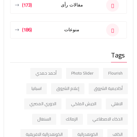
(173)
مقالات رأى
(186)
منوعات
Tags
Flourish
Photo Slider
أحمد حمدي
أكاديمية الشروق
إعلام الشروق
اسبانيا
الاهلي
الجيش الملكي
الدوري المصري
الذكاء الاصطناعي
الزمالك
السنغال
الكاف
الكونفدرالية
الكونفدرالية الافريقية