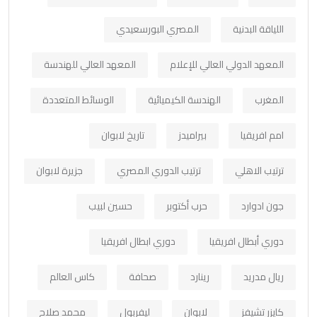
اللياقة البدنية
المصري البورسعيدي
المعهد الدولي العالي للإعلام
المعهد العالي للهندسة
المغرب
الهندسة الكيميائية
الوسائط المتعددة
امم افريقيا
بيراميدز
تاريخ لابوان
ترتيب الاهلي
ترتيب الدوري المصري
جزيرة لابوان
جون ادوارد
حرب أكتوبر
حسين لبيب
دوري أبطال افريقيا
دوري ابطال افريقيا
ريال مدريد
رينارد
صحافة
كاس العالم
كايزر تشيفز
لابوان
ليفربول
محمد صلاح