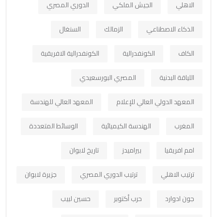
الاهلي
الجيش الملكي
الدوري المصري
الذكاء الاصطناعي
الزمالك
السنغال
الكاف
الكونفدرالية
الكونفدرالية الافريقية
اللياقة البدنية
المصري البورسعيدي
المعهد الدولي العالي للإعلام
المعهد العالي للهندسة
المغرب
الهندسة الكيميائية
الوسائط المتعددة
امم افريقيا
بيراميدز
تاريخ لابوان
ترتيب الاهلي
ترتيب الدوري المصري
جزيرة لابوان
جون ادوارد
حرب أكتوبر
حسين لبيب