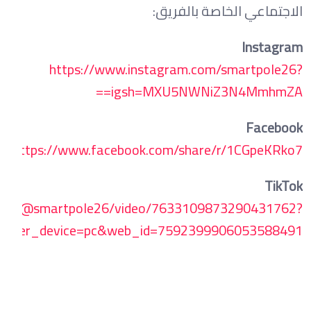
الاجتماعي الخاصة بالفريق:
Instagram
https://www.instagram.com/smartpole26?
igsh=MXU5NWNiZ3N4MmhmZA==
Facebook
https://www.facebook.com/share/r/1CGpeKRko7/
TikTok
.com/@smartpole26/video/7633109873290431762?
ender_device=pc&web_id=7592399906053588491