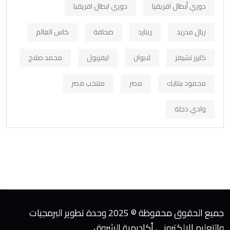
دوري أبطال افريقيا
دوري ابطال افريقيا
ريال مدريد
رينارد
صحافة
كاس العالم
كايزر تشيفز
لابوان
ليفربول
محمد صلاح
محمود بنتايك
مصر
منتخب مصر
وادي دجلة
جميع الحقوق محفوظة © 2025 وحدة تطوير البرمجيات
والتعليم الإلكتروني أكاديمية الشروق