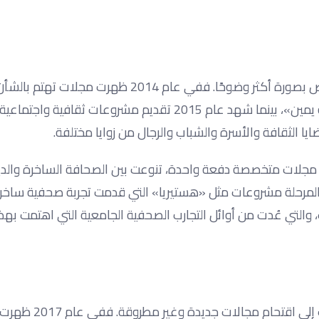
مع تطور التجربة عامًا بعد آخر، بدأت المشروعات تتجه نحو التخصص بصورة أكثر وضوحًا. ففي عام 2014 ظهرت مجلات تهتم بال
الاجتماعي والمرأة والشباب، مثل «حياتك» و«شوارعنا» و«سكة يمين»، بينما شهد عام 2015 تقديم مشروعات ث
 الثقافة والأسرة والشباب والرجال من زوايا مختلفة.
لاب تسع مجلات متخصصة دفعة واحدة، تنوعت بين الصحافة الساخرة والد
ه المرحلة مشروعات مثل «هستيريا» التي قدمت تجربة صحفية ساخر
، والتي عُدت من أوائل التجارب الصحفية الجامعية التي اهتمت بهذ
لم تقتصر مشروعات التخرج على الموضوعات التقليدية، بل اتجهت إلى ا