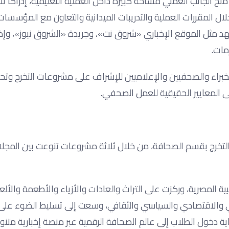
ح الجانب العملي مساحة كبيرة داخل العملية التعليمية، إدراكًا لأ
ال المقررات العملية والتدريبات الميدانية والتعاون مع المؤسسا
عهد مثل الموقع الإخباري «شروق نت»، وجريدة «الشروق نيوز»، وإذ
مات.
خبراء والصحفيين والإعلاميين للإشراف على مشروعات التخرج وتحك
ى المعايير الحقيقية للعمل الصحفي.
قة الأولى لمشروعات التخرج بقسم الصحافة، من خلال ثلاثة مشروعات تنوعت بين المج
لمصرية، وركزت على التراث والعادات والأزياء والأطعمة والألع
عي والاقتصادي والسياسي والثقافي، وسعت إلى تسليط الضوء على 
اية دخول الطلاب إلى عالم الصحافة الرقمية عبر منصة إخبارية مت