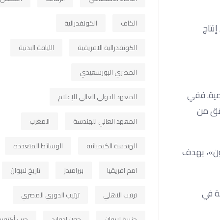
الكاف
الكونفدرالية
نتاج
الكونفدرالية الافريقية
اللياقة البدنية
المصري البورسعيدي
مية. ففي
المعهد الدولي العالي للإعلام
حقق من
المعهد العالي للهندسة
المغرب
الهندسة الكيميائية
الوسائط المتعددة
رون»، بهدف
امم افريقيا
بيراميدز
تاريخ لابوان
ة في
ترتيب الاهلي
ترتيب الدوري المصري
جزيرة لابوان
جون ادوارد
حرب أكتوبر