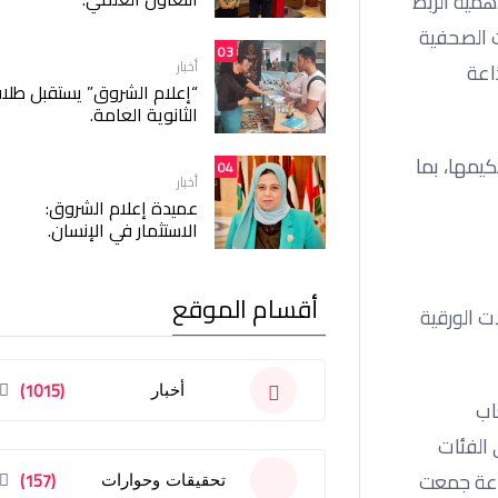
همية الربط
ت الصحفية
03
أخبار
اعة
“إعلام الشروق” يستقبل طلا
الثانوية العامة.
يمها، بما
04
أخبار
عميدة إعلام الشروق:
الاستثمار في الإنسان.
أقسام الموقع
لات الورقية
(1015)
أخبار
اب
الفئات
نوعة جمعت
(157)
تحقيقات وحوارات