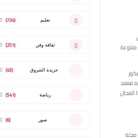
(734)
تعليم
شأن
(251)
ثقافة وفن
قافية واجتماعية متنوعة
(45)
جريدة الشروق
يكور
ة تعتمد
ا المجال
(541)
رياضة
(6)
صور
قتحام مجالات جديدة وغير مطروقة. ففي عام 2017 ظهرت مجلة