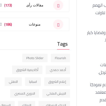
ب الهمم
(173)
مقالات رأى
التي تناولت
(186)
منوعات
قضايا كبار
Tags
Photo Slider
Flourish
قات
أحمد حمدي
أكاديمية الشروق
إعلام الشروق
اسبانيا
الاهلي
دم نموذجًا
معتمد
الجيش الملكي
الدوري المصري
قدم
الذكاء الاصطناعي
الزمالك
السنغال