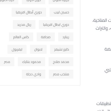
حسين لبيب
دوري أبطال افريقيا
المناخية،
دوري ابطال افريقيا
ريال مدريد
»، والتراث
رينارد
صحافة
كاس العالم
مضة
كايزر تشيفز
لابوان
ليفربول
محمد صلاح
محمود بنتايك
مصر
لبي
منتخب مصر
وادي دجلة
التطبيقات