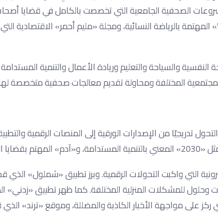
مشروعات الصحفية الجامعية التي تخصصت بالكامل في قضايا أصحا
وحقوقهم واحتياجاتهم الإعلامية. كما ظهرت مجلة «Warm Up» المهتمة بالرياضة النسائية، ومجلة «مليم أحمر» الاقتصادية 
فسية والسياحة والتعليم وريادة الأعمال والتنمية المستدامة و
لمجتمعية المختلفة ومحاولة تقديم معالجات صحفية متخصصة لها.
تحول تدريجيًا من الإصدارات الورقية إلى المنصات الرقمية والتطبي
واقع الإلكترونية التي واكبت التحولات الرقمية. وبرز تطبيق «شملول» الذي ق
 وحلول للمشكلات المنزلية المختلفة. كما ظهر تطبيق «زدني» ال
ركز على مواجهة الأخبار الكاذبة والمضللة، وموقع «ترند» الذي 