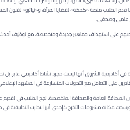
عني بالبيئة والمناخ. كما قدم الطلاب منصة «كحكة» لقضايا المرأة، و«تياترو» لفنون الم
ر علمي وصحفي.
حرصهم على استهداف جماهير جديدة ومتخصصة، مع توظيف أحدث 
 في أكاديمية الشروق أنها ليست مجرد نشاط أكاديمي عابر، بل تج
درين على التعامل مع التحولات المتسارعة في المشهد الإعلامي
 وبين الصحافة العامة والصحافة المتخصصة، نجح الطلاب في تقديم 
رسخت مكانة مشروعات التخرج كإحدى أبرز التجارب التطبيقية في د