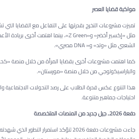
مواكبة قضايا العصر
تميزت مشروعات التخرج بقدرتها على التفاعل مع القضايا التي ت
مثل «إكسير أخضر» و«Z Green»، بينما اهتم
الشعبي مثل «وتد» و« DNA مصري».
كما اهتمت مشروعات أخرى بقضايا المرأة من خلال منصة «كحكة»،
والباراسيكولوجي من خلال منصة «مورستان».
هذا التنوع عكس قدرة الطلاب على رصد التحولات الاجتماعية وا
احتياجات جماهير متنوعة.
دفعة 2026.. جيل جديد من المنصات المتخصصة
جاءت مشروعات دفعة 2026 لتؤكد استمرار ال