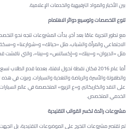
بين الأخبار والمواد الترفيهية والخدمات الإعلامية.
تنوع التخصصات وتوسيع دوائر الاهتمام
مثل «الديوان» و«بيتك» و«إكسالنس» و«بينا»، والتي ناقشت قضايا
أما عام 2016 فكان نقطة تحول لافتة، بعدما قدم الط
والطفولة والأسرة والرياضة والتغذية والسيارات. وبرزت في هذ
على النقد والكاريكاتير، و«ع الزيرو» المتخصصة في عالم السيارات
الخدمي المتخصص.
مشروعات رائدة تكسر القوالب التقليدية