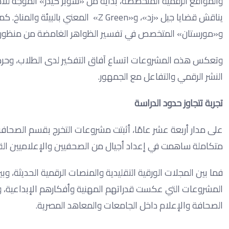
يناقش قضايا جيل «زد»، و«Z Green» الم
و«مورستان» المتخصص في تفسير الظواهر الغامضة من منظو
وتعكس هذه المشروعات اتساع آفاق التفكير لدى الطلاب، و
النشر الرقمي والتفاعل مع الجمهور.
تجربة تتجاوز حدود الدراسة
على مدار أربعة عشر عامًا، أثبتت مشروعات التخرج بقسم الصحافة
متكاملة ساهمت في إعداد أجيال من الصحفيين والإعلاميين القا
فما بين المجلات الورقية التقليدية والمنصات الرقمية الحديثة،
المشروعات التي عكست قدراتهم المهنية وأفكارهم الإبداعية، و
الصحافة والإعلام داخل الجامعات والمعاهد المصرية.