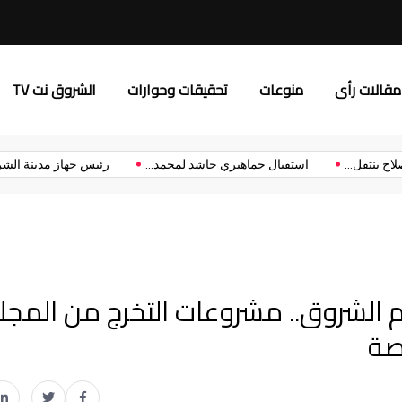
د.إلهام يونس: “إعلام الشروق”
مقالات رأى
منوعات
تحقيقات وحوارات
الشروق نت TV
 محمد صلاح ينتقل...
استقبال جماهيري حاشد لمحمد...
رئيس جهاز مدي
ام الشروق.. مشروعات التخرج من المجل
صة