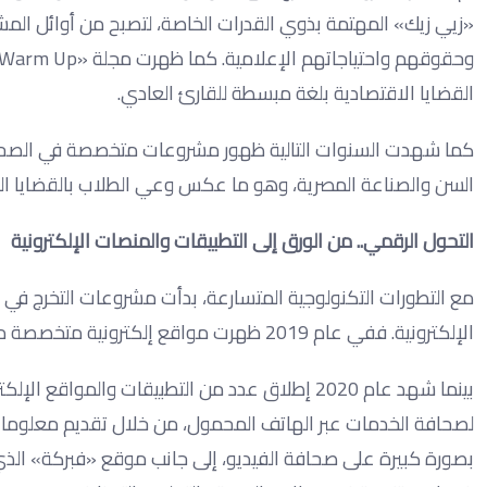
«زيي زيك» المهتمة بذوي القدرات الخاصة، لتصبح من أوائل ال
القضايا الاقتصادية بلغة مبسطة للقارئ العادي.
كما شهدت السنوات التالية ظهور مشروعات متخصصة في الصحة الن
السن والصناعة المصرية، وهو ما عكس وعي الطلاب بالقضايا ا
التحول الرقمي.. من الورق إلى التطبيقات والمنصات الإلكترونية
مع التطورات التكنولوجية المتسارعة، بدأت مشروعات التخرج في ال
الإلكترونية. ففي عام 2019 ظهرت مواقع إلكترونية متخصصة مثل «2030» المعني بالتنمية المستدامة، و«آدم» المهتم بقضايا الرجل.
بينما شهد عام 2020 إطلاق عدد من التطبيقات والم
لصحافة الخدمات عبر الهاتف المحمول، من خلال تقديم معلومات
بصورة كبيرة على صحافة الفيديو، إلى جانب موقع «فبركة» الذي 