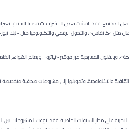
شغل المجتمع. فقد ناقشت بعض المشروعات قضايا البيئة والتغيرات 
ت أخرى بريادة الأعمال مثل «كانفاس»، والتحول الرقمي والتكنولوجيا مثل «تيك نيوز
 وبالفنون المسرحية عبر موقع «تياترو»، وبعالم الظواهر الغا
لثقافية والتكنولوجية، وتحويلها إلى مشروعات صحفية متخصصة ت
تطور الذي شهدته التجربة على مدار السنوات الماضية. فقد تنوعت المشروعات بين 