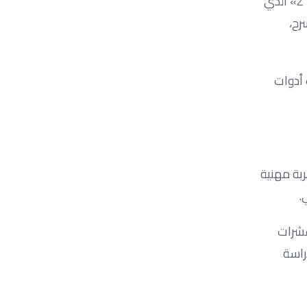
والمواقع الرقمية المتخصصة، بداية من «سوبر كيدز» الموجه للأطفال، و« DNA مصري» المهتم بالهوية والتراث الشعبي، و «Z To A» الذي
سرح،
أدوات
ربة مهنية
.
عشرات
راسة