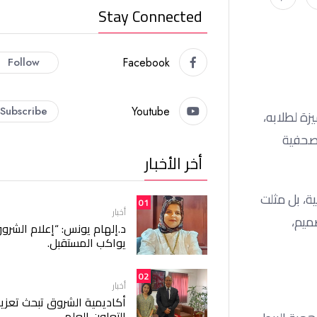
Stay Connected
Follow
Facebook
Subscribe
Youtube
زة لطلابه،
لصحفية
أخر الأخبار
العلمية، بل مثلت
01
أخبار
ميم،
د.إلهام يونس: “إعلام الشرو
يواكب المستقبل.
02
أخبار
أكاديمية الشروق تبحث تعزيز
التعاون العلمي.