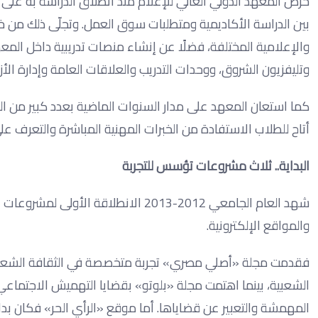
حرص المعهد الدولي العالي للإعلام منذ انطلاق الدراسة به على من
بين الدراسة الأكاديمية ومتطلبات سوق العمل. وتجلّى ذلك من خل
والإعلامية المختلفة، فضلًا عن إنشاء منصات تدريبية داخل الم
وتليفزيون الشروق، ووحدات التدريب والعلاقات العامة وإدارة الأز
كما استعان المعهد على مدار السنوات الماضية بعدد كبير من ال
أتاح للطلاب الاستفادة من الخبرات المهنية المباشرة والتعرف عل
البداية.. ثلاث مشروعات تؤسس للتجربة
شهد العام الجامعي 2012-2013 الانطلا
والمواقع الإلكترونية.
فقدمت مجلة «أصلي مصري» تجربة متخصصة في الثقافة الشعبية ا
الشعبية، بينما اهتمت مجلة «بلوتو» بقضايا التهميش الاجتما
المهمشة والتعبير عن قضاياها. أما موقع «الرأي الحر» فكان بد