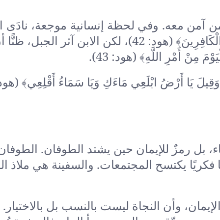
 آمن معه. وفي لحظة إنسانية موجعة، نادَى اب
كان في معزل: ﴿يَا بُنَيَّ ارْكَب مَّعَنَا وَلَا تَكُن مَّعَ الْكَافِرِينَ﴾ (هود: 42)، لكن الاب
ِنْ أَمْرِ اللَّهِ﴾ (هود: 43).
بل رمزٌ للإيمان حين يشتد الطوفان. الطوفان
ًا فكريًا يكتسح المجتمعات. والسفينة هي ملاذ ال
لإيمان، وأن النجاة ليست بالنسب بل بالاختيار. 