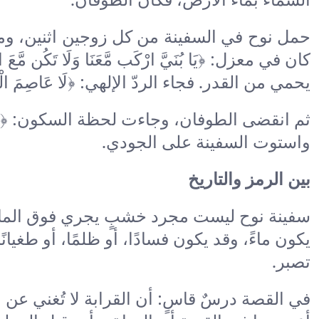
حمل نوح في السفينة من كل زوجين اثنين، ومن
يحمي من القدر. فجاء الردّ الإلهي: ﴿لَا عَاصِمَ الْيَوْمَ م
واستوت السفينة على الجودي.
بين الرمز والتاريخ
سفينة نوح ليست مجرد خشبٍ يجري فوق الماء، 
يكون ماءً، وقد يكون فسادًا، أو ظلمًا، أو طغيان
تصبر.
في القصة درسٌ قاسٍ: أن القرابة لا تُغني عن ا