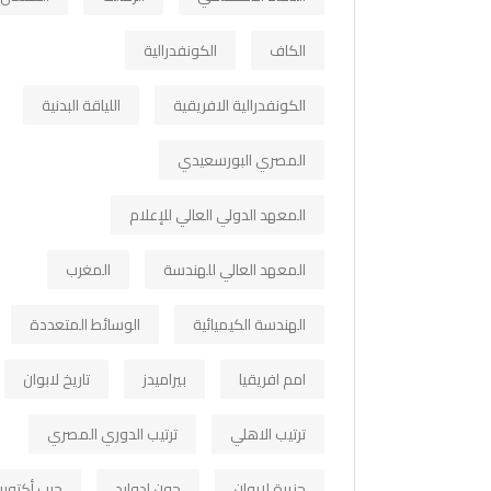
الكاف
الكونفدرالية
الكونفدرالية الافريقية
اللياقة البدنية
المصري البورسعيدي
المعهد الدولي العالي للإعلام
المعهد العالي للهندسة
المغرب
الهندسة الكيميائية
الوسائط المتعددة
امم افريقيا
بيراميدز
تاريخ لابوان
ترتيب الاهلي
ترتيب الدوري المصري
جزيرة لابوان
جون ادوارد
حرب أكتوبر