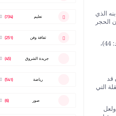
نه الذي
(734)
تعليم
ن آثر الجبل، ظنًّا أن الحجر
(251)
ثقافة وفن
ثم انقضى الطوفان، وجاءت لحظة السكون: ﴿وَقِيلَ يَا أَرْضُ ابْلَعِي مَاءَكِ وَيَا سَمَاءُ أَقْلِعِي﴾ (هود: 44)،
(45)
جريدة الشروق
 قد
(541)
رياضة
قلة التي
(6)
صور
ولعل