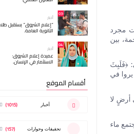
03
أخبار
“إعلام الشروق” يستقبل طلا
ست مجرد
الثانوية العامة.
مة، بين
04
أخبار
عميدة إعلام الشروق:
الاستثمار في الإنسان.
َلَبِثَ
تهزاء. لم يروا في
أقسام الموقع
د: 37). كان يبني سفينة في أرضٍ لا
(1015)
أخبار
سَّمَاءِ بِمَاءٍ مُّنْهَمِرٍ ۝ وَفَجَّرْنَا الْأَرْضَ عُيُونًا﴾ (القمر: 11-12)، اجتمع ماء
(157)
تحقيقات وحوارات