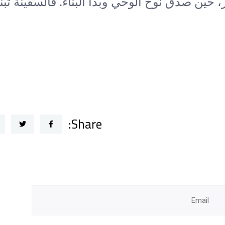
حين صدّق نوح الوحي وبدأ البناء. فالسفينة تُب
Share: