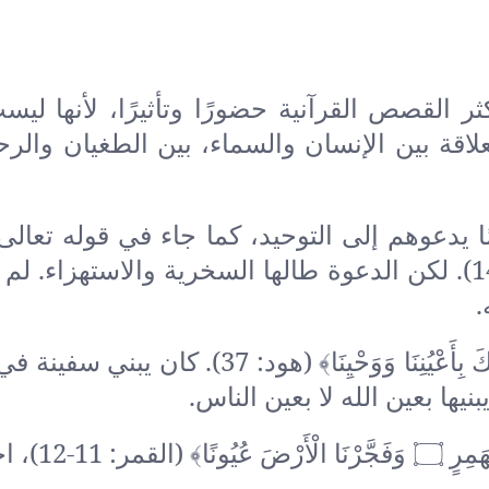
ر القصص القرآنية حضورًا وتأثيرًا، لأنها لي
لاقة بين الإنسان والسماء، بين الطغيان والرح
عوهم إلى التوحيد، كما جاء في قوله تعالى: ﴿ف
فِيهِمْ أَلْفَ سَنَةٍ إِلَّا خَمْسِينَ عَامًا﴾ (العنكبوت: 14). لكن الدعوة طالها السخرية والاس
.
ثم جاء الأمر الإلهي ببناء السفينة: ﴿وَاصْنَعِ الْفُلْكَ بِأَعْيُنِنَا وَوَحْيِنَا﴾ (هو
ها بعين الله لا بعين الناس.
وحين جاء الوعد:﴿فَفَتَحْنَا أَبْوَابَ ال