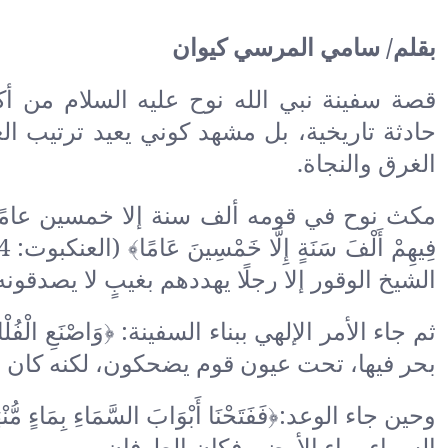
بقلم/ سامي المرسي كيوان
قصة سفينة نبي الله نوح عليه السلام من أكث
حادثة تاريخية، بل مشهد كوني يعيد ترتيب الع
الغرق والنجاة.
مكث نوح في قومه ألف سنة إلا خمسين عامًا يد
الشيخ الوقور إلا رجلًا يهددهم بغيبٍ لا يصدقونه
بحر فيها، تحت عيون قوم يضحكون، لكنه كان يبني
السماء بماء الأرض، فكان الطوفان.