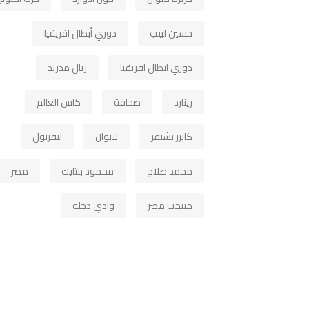
حسين لبيب
دوري أبطال افريقيا
دوري ابطال افريقيا
ريال مدريد
رينارد
صحافة
كاس العالم
كايزر تشيفز
لابوان
ليفربول
محمد صلاح
محمود بنتايك
مصر
منتخب مصر
وادي دجلة