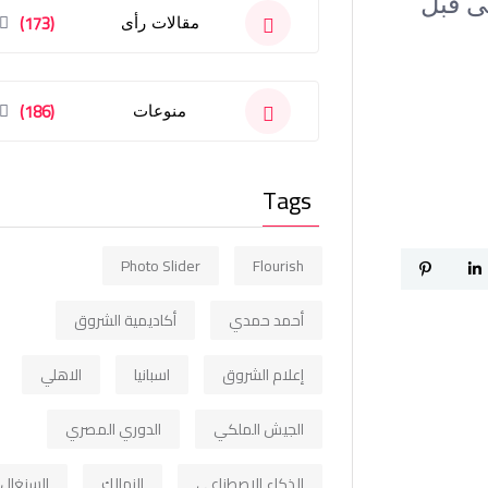
نى قبل
(173)
مقالات رأى
(186)
منوعات
Tags
Photo Slider
Flourish
أحمد حمدي
أكاديمية الشروق
إعلام الشروق
اسبانيا
الاهلي
الجيش الملكي
الدوري المصري
الذكاء الاصطناعي
الزمالك
السنغال