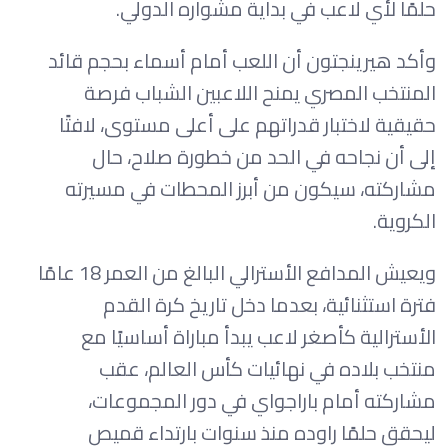
حلمًا لأي لاعب في بداية مشواره الدولي.
وأكد هيرينجتون أن اللعب أمام أسماء بحجم قائد
المنتخب المصري يمنح اللاعبين الشباب فرصة
حقيقية لاختبار قدراتهم على أعلى مستوى، لافتًا
إلى أن نجاحه في الحد من خطورة صلاح، حال
مشاركته، سيكون من أبرز المحطات في مسيرته
الكروية.
ويعيش المدافع الأسترالي البالغ من العمر 18 عامًا
فترة استثنائية، بعدما دخل تاريخ كرة القدم
الأسترالية كأصغر لاعب يبدأ مباراة أساسيًا مع
منتخب بلاده في نهائيات كأس العالم، عقب
مشاركته أمام باراجواي في دور المجموعات،
ليحقق حلمًا راوده منذ سنوات بارتداء قميص