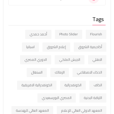
Tags
Flourish
Photo Slider
أحمد حمدي
أكاديمية الشروق
إعلام الشروق
اسبانيا
الاهلي
الجيش الملكي
الدوري المصري
الذكاء الاصطناعي
الزمالك
السنغال
الكاف
الكونفدرالية
الكونفدرالية الافريقية
اللياقة البدنية
المصري البورسعيدي
المعهد الدولي العالي للإعلام
المعهد العالي للهندسة