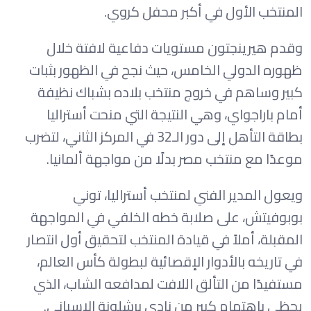
المنتخب الأول في أكبر محفل كروي.
وقدم هيرينجتون مستويات دفاعية لافتة خلال
ظهوره الدولي الخامس، حيث نجح في الظهور بثبات
كبير وساهم في خروج منتخب بلاده بشباك نظيفة
أمام باراجواي، وهي النتيجة التي منحت أستراليا
بطاقة التأهل إلى دور الـ32 في المركز الثاني، لتضرب
موعدًا مع منتخب مصر بدلًا من مواجهة ألمانيا.
ويعول المدير الفني لمنتخب أستراليا، توني
بوبوفيتش، على صلابة خطه الخلفي في المواجهة
المقبلة، أملاً في قيادة المنتخب لتحقيق أول انتصار
في تاريخه بالأدوار الإقصائية لبطولة كأس العالم،
مستفيدًا من التألق اللافت لمدافعه الشاب، الذي
يحظى باهتمام كبير من نادي برشلونة الإسباني.