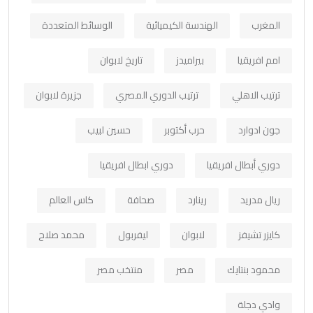
المغرب
الهندسة الكيميائية
الوسائط المتعددة
امم افريقيا
بيراميدز
تاريخ لابوان
ترتيب الاهلي
ترتيب الدوري المصري
جزيرة لابوان
جون ادوارد
حرب أكتوبر
حسين لبيب
دوري أبطال افريقيا
دوري ابطال افريقيا
ريال مدريد
رينارد
صحافة
كاس العالم
كايزر تشيفز
لابوان
ليفربول
محمد صلاح
محمود بنتايك
مصر
منتخب مصر
وادي دجلة