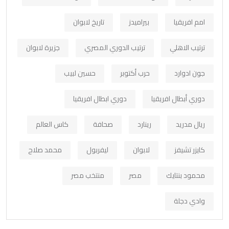
امم افريقيا
بيراميدز
تاريخ لابوان
ترتيب الاهلي
ترتيب الدوري المصري
جزيرة لابوان
جون ادوارد
حرب أكتوبر
حسين لبيب
دوري أبطال افريقيا
دوري ابطال افريقيا
ريال مدريد
رينارد
صحافة
كاس العالم
كايزر تشيفز
لابوان
ليفربول
محمد صلاح
محمود بنتايك
مصر
منتخب مصر
وادي دجلة