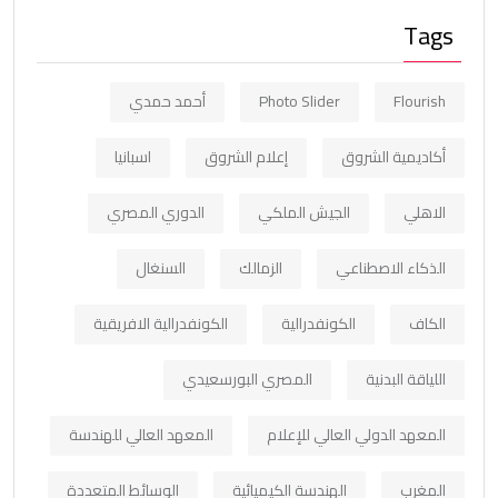
Tags
Flourish
Photo Slider
أحمد حمدي
أكاديمية الشروق
إعلام الشروق
اسبانيا
الاهلي
الجيش الملكي
الدوري المصري
الذكاء الاصطناعي
الزمالك
السنغال
الكاف
الكونفدرالية
الكونفدرالية الافريقية
اللياقة البدنية
المصري البورسعيدي
المعهد الدولي العالي للإعلام
المعهد العالي للهندسة
المغرب
الهندسة الكيميائية
الوسائط المتعددة