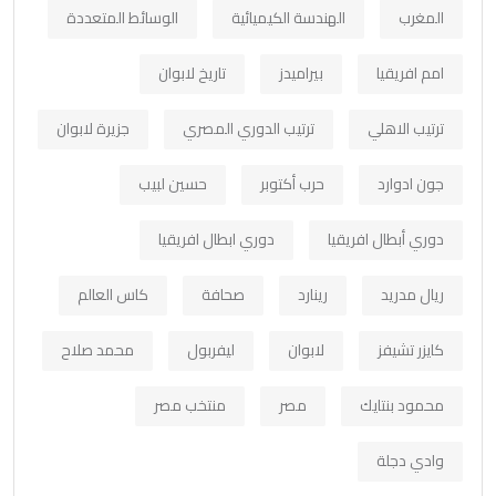
المغرب
الهندسة الكيميائية
الوسائط المتعددة
امم افريقيا
بيراميدز
تاريخ لابوان
ترتيب الاهلي
ترتيب الدوري المصري
جزيرة لابوان
جون ادوارد
حرب أكتوبر
حسين لبيب
دوري أبطال افريقيا
دوري ابطال افريقيا
ريال مدريد
رينارد
صحافة
كاس العالم
كايزر تشيفز
لابوان
ليفربول
محمد صلاح
محمود بنتايك
مصر
منتخب مصر
وادي دجلة