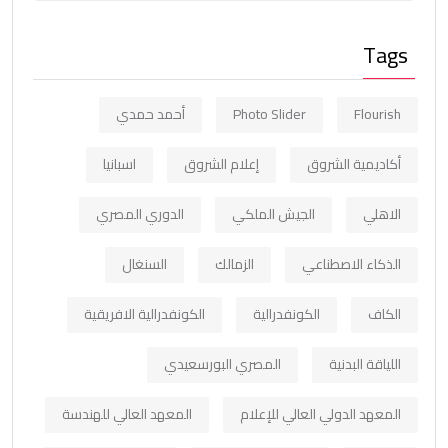
Tags
Flourish
Photo Slider
أحمد حمدي
أكاديمية الشروق
إعلام الشروق
اسبانيا
الاهلي
الجيش الملكي
الدوري المصري
الذكاء الاصطناعي
الزمالك
السنغال
الكاف
الكونفدرالية
الكونفدرالية الافريقية
اللياقة البدنية
المصري البورسعيدي
المعهد الدولي العالي للإعلام
المعهد العالي للهندسة