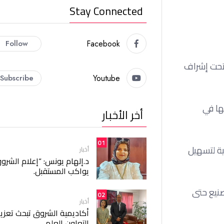
Stay Connected
Follow
Facebook
ية، تحت إشراف
Subscribe
Youtube
تها في
أخر الأخبار
01
ية لتسهيل
أخبار
د.إلهام يونس: “إعلام الشرو
يواكب المستقبل.
صنيع حتى
02
أخبار
أكاديمية الشروق تبحث تعزيز
التعاون العلمي.