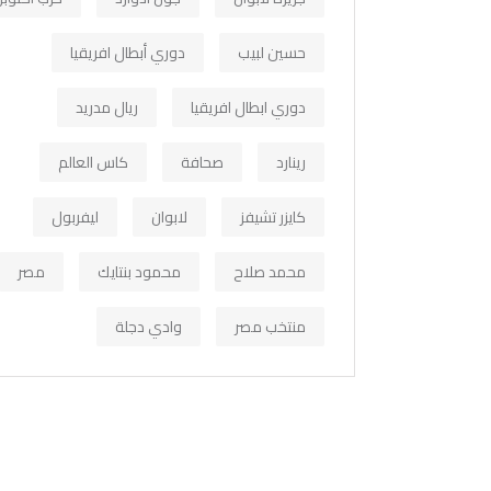
حسين لبيب
دوري أبطال افريقيا
دوري ابطال افريقيا
ريال مدريد
رينارد
صحافة
كاس العالم
كايزر تشيفز
لابوان
ليفربول
محمد صلاح
محمود بنتايك
مصر
منتخب مصر
وادي دجلة