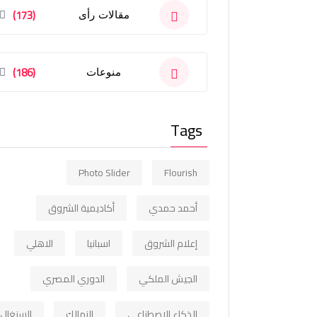
(173)
مقالات رأى
(186)
منوعات
Tags
Photo Slider
Flourish
أحمد حمدي
أكاديمية الشروق
إعلام الشروق
اسبانيا
الاهلي
الجيش الملكي
الدوري المصري
الذكاء الاصطناعي
الزمالك
السنغال