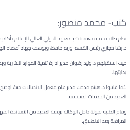
كتب- محمد منصور:
نظم طلاب حملة Citinova بالمعهد الدولي العال
د. رشا حجازي رئيس القسم، وريم حافظ، ويوسف جهاد أعضاء الهيئ
حيث استقبلهم د. وليد رضوان مدير ادارة تنمية الموارد البشرية وب
بدايتها.
كما قابلوا د. هيثم مدحت مدير عام معمل الاتصالات حيث اوضح لل
العديد من الخدمات المختلفة.
وقام الطلبة بجولة داخل الوكالة برفقة العديد من الاساتذة الم
المراقبة بعد الانطلاق.