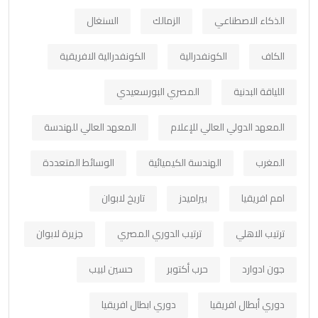
الذكاء الاصطناعي
الزمالك
السنغال
الكاف
الكونفدرالية
الكونفدرالية الافريقية
اللياقة البدنية
المصري البورسعيدي
المعهد الدولي العالي للإعلام
المعهد العالي للهندسة
المغرب
الهندسة الكيميائية
الوسائط المتعددة
امم افريقيا
بيراميدز
تاريخ لابوان
ترتيب الاهلي
ترتيب الدوري المصري
جزيرة لابوان
جون ادوارد
حرب أكتوبر
حسين لبيب
دوري أبطال افريقيا
دوري ابطال افريقيا