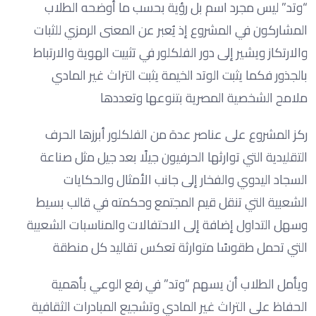
“وتد” ليس مجرد اسم بل رؤية بحسب ما أوضحه الطلاب
المشاركون في المشروع إذ يُعبر عن المعنى الرمزي للثبات
والارتكاز ويشير إلى دور الفلكلور في تثبيت الهوية والارتباط
بالجذور فكما يثبت الوتد الخيمة يثبت التراث غير المادي
ملامح الشخصية المصرية بتنوعها وتعددها
ركز المشروع على عناصر عدة من الفلكلور أبرزها الحرف
التقليدية التي توارثها الحرفيون جيلًا بعد جيل مثل صناعة
السجاد اليدوي والفخار إلى جانب الأمثال والحكايات
الشعبية التي تنقل قيم المجتمع وحكمته في قالب بسيط
وسهل التداول إضافة إلى الاحتفالات والمناسبات الشعبية
التي تحمل طقوسًا متوارثة تعكس تقاليد كل منطقة
ويأمل الطلاب أن يسهم “وتد” في رفع الوعي بأهمية
الحفاظ على التراث غير المادي وتشجيع المبادرات الثقافية