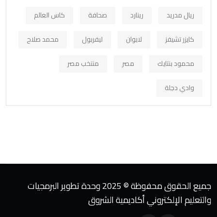
ريال مدريد
رينارد
صحافة
كاس العالم
كايزر تشيفز
لابوان
ليفربول
محمد صلاح
محمود بنتايك
مصر
منتخب مصر
وادي دجلة
جميع الحقوق محفوظة © 2025 وحدة تطوير البرمجيات
والتعليم الإلكتروني أكاديمية الشروق