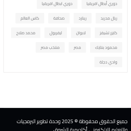
دوري أبطال افريقيا
دوري ابطال افريقيا
ريال مدريد
رينارد
صحافة
كاس العالم
كايزر تشيفز
لابوان
ليفربول
محمد صلاح
محمود بنتايك
مصر
منتخب مصر
وادي دجلة
جميع الحقوق محفوظة © 2025 وحدة تطوير البرمجيات
والتعليم الإلكتروني أكاديمية الشروق