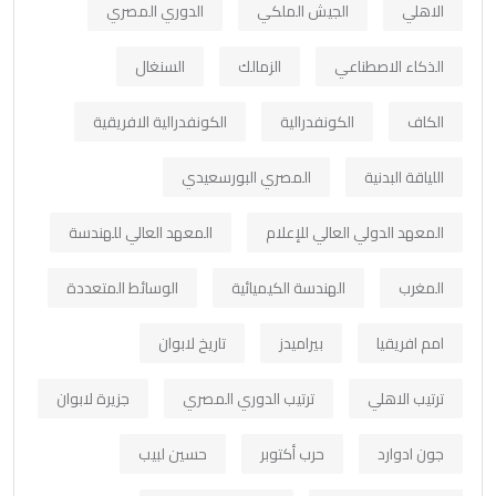
الاهلي
الجيش الملكي
الدوري المصري
الذكاء الاصطناعي
الزمالك
السنغال
الكاف
الكونفدرالية
الكونفدرالية الافريقية
اللياقة البدنية
المصري البورسعيدي
المعهد الدولي العالي للإعلام
المعهد العالي للهندسة
المغرب
الهندسة الكيميائية
الوسائط المتعددة
امم افريقيا
بيراميدز
تاريخ لابوان
ترتيب الاهلي
ترتيب الدوري المصري
جزيرة لابوان
جون ادوارد
حرب أكتوبر
حسين لبيب