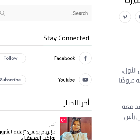
Stay Connected
Follow
Facebook
الأول،
ه عروضًا
Subscribe
Youtube
أخر الأخبار
قد معه
ى رأس
01
أخبار
د.إلهام يونس: “إعلام الشرو
يواكب المستقبل.