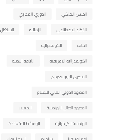
الجيش الملكي
الدوري المصري
الذكاء الاصطناعي
الزمالك
السنغال
الكاف
الكونفدرالية
الكونفدرالية الافريقية
اللياقة البدنية
المصري البورسعيدي
المعهد الدولي العالي للإعلام
المعهد العالي للهندسة
المغرب
الهندسة الكيميائية
الوسائط المتعددة
امم افريقيا
بيراميدز
تاريخ لابوان