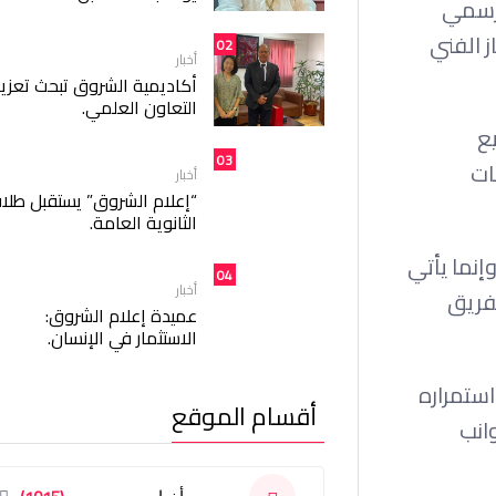
لرسمي
ز الفني
02
أخبار
أكاديمية الشروق تبحث تعزيز
التعاون العلمي.
يع
03
ات
أخبار
“إعلام الشروق” يستقبل طلا
الثانوية العامة.
إنما يأتي
04
أخبار
لفريق
عميدة إعلام الشروق:
الاستثمار في الإنسان.
استمراره
أقسام الموقع
انب