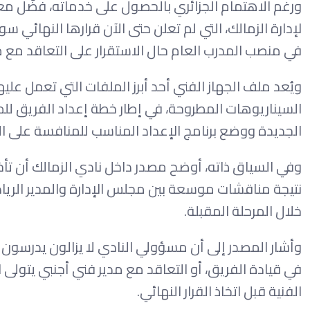
ورغم الاهتمام الجزائري بالحصول على خدماته، فضّل معت
لإدارة الزمالك، التي لم تعلن حتى الآن قرارها النهائي سوا
في منصب المدرب العام حال الاستقرار على التعاقد مع م
ويُعد ملف الجهاز الفني أحد أبرز الملفات التي تعمل عليه
السيناريوهات المطروحة، في إطار خطة إعداد الفريق ل
الجديدة ووضع برنامج الإعداد المناسب للمنافسة على الب
وفي السياق ذاته، أوضح مصدر داخل نادي الزمالك أن تأخر 
نتيجة مناقشات موسعة بين مجلس الإدارة والمدير الرياض
خلال المرحلة المقبلة.
وأشار المصدر إلى أن مسؤولي النادي لا يزالون يدرسون ج
في قيادة الفريق، أو التعاقد مع مدير فني أجنبي يتولى 
الفنية قبل اتخاذ القرار النهائي.