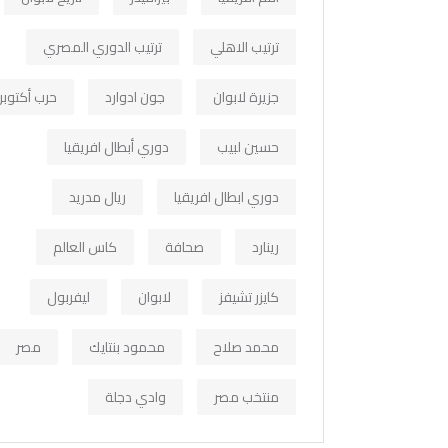
ترتيب الاهلي
ترتيب الدوري المصري
جزيرة لابوان
جون ادوارد
حرب أكتوبر
حسين لبيب
دوري أبطال افريقيا
دوري ابطال افريقيا
ريال مدريد
رينارد
صحافة
كاس العالم
كايزر تشيفز
لابوان
ليفربول
محمد صلاح
محمود بنتايك
مصر
منتخب مصر
وادي دجلة