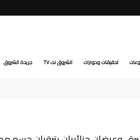
وعات
تحقيقات وحوارات
الشروق نت TV
جريدة الشروق
رة.. وعرضان جزائريان يترقبان حسم مص