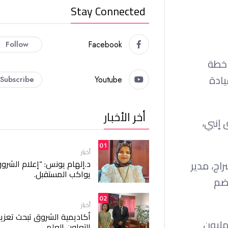
Stay Connected
Follow
Facebook
 خطة
يادة
Subscribe
Youtube
أخر الأخبار
إنبي،
01
أخبار
د.إلهام يونس: “إعلام الشرو
ج، مدير
يواكب المستقبل.
 ضم
02
أخبار
أكاديمية الشروق تبحث تعزيز
ر، فقد توصل الطرفان إلى شبه اتفاق نهائي، بعدما رحب إنبي ببيع اللاعب، مقابل الحصول على 50 مليون
التعاون العلمي.