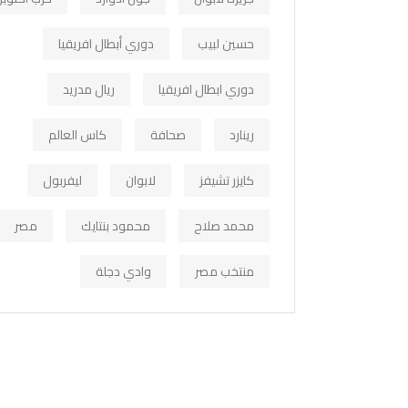
حسين لبيب
دوري أبطال افريقيا
دوري ابطال افريقيا
ريال مدريد
رينارد
صحافة
كاس العالم
كايزر تشيفز
لابوان
ليفربول
محمد صلاح
محمود بنتايك
مصر
منتخب مصر
وادي دجلة