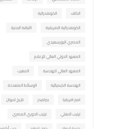
الكاف
الكونفدرالية
الكونفدرالية الافريقية
اللياقة البدنية
المصري البورسعيدي
المعهد الدولي العالي للإعلام
المعهد العالي للهندسة
المغرب
الهندسة الكيميائية
الوسائط المتعددة
امم افريقيا
بيراميدز
تاريخ لابوان
ترتيب الاهلي
ترتيب الدوري المصري
جزيرة لابوان
جون ادوارد
حرب أكتوبر