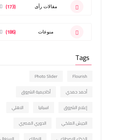
(173)
مقالات رأى
(186)
منوعات
Tags
Photo Slider
Flourish
أحمد حمدي
أكاديمية الشروق
إعلام الشروق
اسبانيا
الاهلي
الجيش الملكي
الدوري المصري
الذكاء الاصطناعي
الزمالك
السنغال