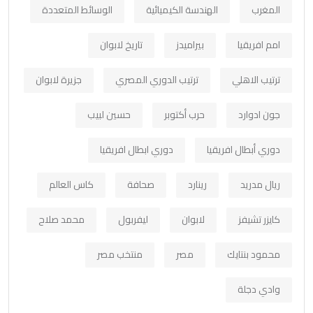
المغرب
الهندسة الكيميائية
الوسائط المتعددة
امم افريقيا
بيراميدز
تاريخ لابوان
ترتيب الاهلي
ترتيب الدوري المصري
جزيرة لابوان
جون ادوارد
حرب أكتوبر
حسين لبيب
دوري أبطال افريقيا
دوري ابطال افريقيا
ريال مدريد
رينارد
صحافة
كاس العالم
كايزر تشيفز
لابوان
ليفربول
محمد صلاح
محمود بنتايك
مصر
منتخب مصر
وادي دجلة