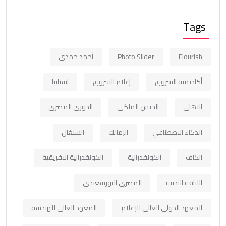
Tags
Flourish
Photo Slider
أحمد حمدي
أكاديمية الشروق
إعلام الشروق
اسبانيا
الاهلي
الجيش الملكي
الدوري المصري
الذكاء الاصطناعي
الزمالك
السنغال
الكاف
الكونفدرالية
الكونفدرالية الافريقية
اللياقة البدنية
المصري البورسعيدي
المعهد الدولي العالي للإعلام
المعهد العالي للهندسة