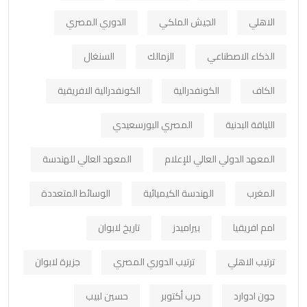
الاهلي
الجيش الملكي
الدوري المصري
الذكاء الاصطناعي
الزمالك
السنغال
الكاف
الكونفدرالية
الكونفدرالية الافريقية
اللياقة البدنية
المصري البورسعيدي
المعهد الدولي العالي للإعلام
المعهد العالي للهندسة
المغرب
الهندسة الكيميائية
الوسائط المتعددة
امم افريقيا
بيراميدز
تاريخ لابوان
ترتيب الاهلي
ترتيب الدوري المصري
جزيرة لابوان
جون ادوارد
حرب أكتوبر
حسين لبيب