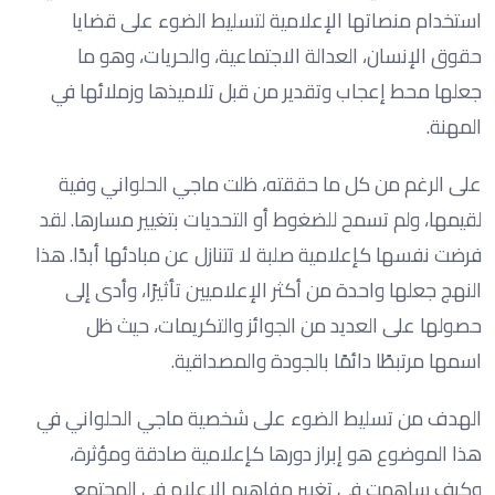
استخدام منصاتها الإعلامية لتسليط الضوء على قضايا
حقوق الإنسان، العدالة الاجتماعية، والحريات، وهو ما
جعلها محط إعجاب وتقدير من قبل تلاميذها وزملائها في
المهنة.
على الرغم من كل ما حققته، ظلت ماجي الحلواني وفية
لقيمها، ولم تسمح للضغوط أو التحديات بتغيير مسارها. لقد
فرضت نفسها كإعلامية صلبة لا تتنازل عن مبادئها أبدًا. هذا
النهج جعلها واحدة من أكثر الإعلاميين تأثيرًا، وأدى إلى
حصولها على العديد من الجوائز والتكريمات، حيث ظل
اسمها مرتبطًا دائمًا بالجودة والمصداقية.
الهدف من تسليط الضوء على شخصية ماجي الحلواني في
هذا الموضوع هو إبراز دورها كإعلامية صادقة ومؤثرة،
وكيف ساهمت في تغيير مفاهيم الإعلام في المجتمع