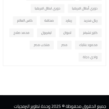
دوري أبطال افريقيا
دوري ابطال افريقيا
ريال مدريد
رينارد
صحافة
كاس العالم
كايزر تشيفز
لابوان
ليفربول
محمد صلاح
محمود بنتايك
مصر
منتخب مصر
وادي دجلة
جميع الحقوق محفوظة © 2025 وحدة تطوير البرمجيات