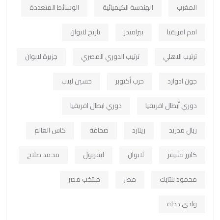
المغرب
الهندسة الكيميائية
الوسائط المتعددة
امم افريقيا
بيراميدز
تاريخ لابوان
ترتيب الاهلي
ترتيب الدوري المصري
جزيرة لابوان
جون ادوارد
حرب أكتوبر
حسين لبيب
دوري أبطال افريقيا
دوري ابطال افريقيا
ريال مدريد
رينارد
صحافة
كاس العالم
كايزر تشيفز
لابوان
ليفربول
محمد صلاح
محمود بنتايك
مصر
منتخب مصر
وادي دجلة