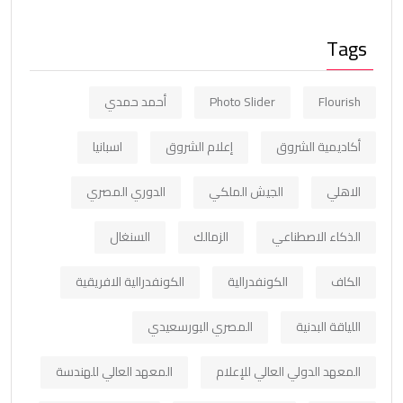
Tags
Flourish
Photo Slider
أحمد حمدي
أكاديمية الشروق
إعلام الشروق
اسبانيا
الاهلي
الجيش الملكي
الدوري المصري
الذكاء الاصطناعي
الزمالك
السنغال
الكاف
الكونفدرالية
الكونفدرالية الافريقية
اللياقة البدنية
المصري البورسعيدي
المعهد الدولي العالي للإعلام
المعهد العالي للهندسة