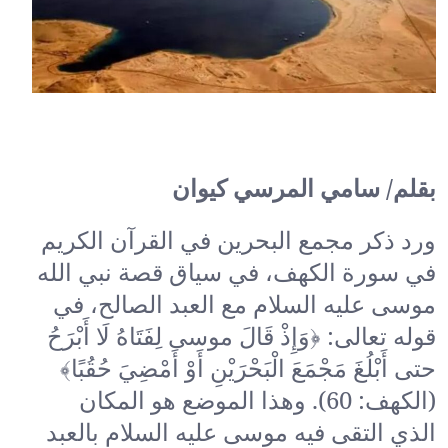
بقلم/ سامي المرسي كيوان
ورد ذكر مجمع البحرين في القرآن الكريم
في سورة الكهف، في سياق قصة نبي الله
موسى عليه السلام مع العبد الصالح، في
قوله تعالى: ﴿وَإِذْ قَالَ موسى لِفَتَاهُ لَا أَبْرَحُ
حتى أَبْلُغَ مَجْمَعَ الْبَحْرَيْنِ أَوْ أَمْضِيَ حُقُبًا﴾
(الكهف: 60). وهذا الموضع هو المكان
الذي التقى فيه موسى عليه السلام بالعبد