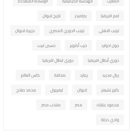
المغرب
الهندسة الكيميائية
الوسائط المتعددة
امم افريقيا
بيراميدز
تاريخ لابوان
ترتيب الاهلي
ترتيب الدوري المصري
جزيرة لابوان
جون ادوارد
حرب أكتوبر
حسين لبيب
دوري أبطال افريقيا
دوري ابطال افريقيا
ريال مدريد
رينارد
صحافة
كاس العالم
كايزر تشيفز
لابوان
ليفربول
محمد صلاح
محمود بنتايك
مصر
منتخب مصر
وادي دجلة