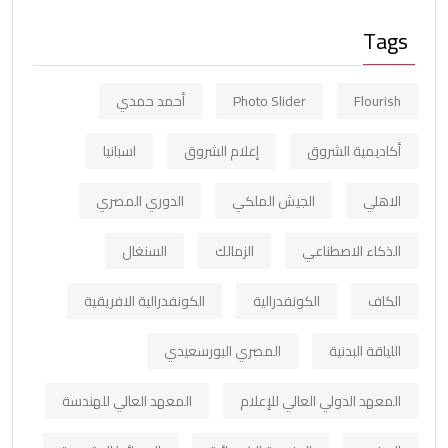
Tags
Flourish
Photo Slider
أحمد حمدي
أكاديمية الشروق
إعلام الشروق
اسبانيا
الاهلي
الجيش الملكي
الدوري المصري
الذكاء الاصطناعي
الزمالك
السنغال
الكاف
الكونفدرالية
الكونفدرالية الافريقية
اللياقة البدنية
المصري البورسعيدي
المعهد الدولي العالي للإعلام
المعهد العالي للهندسة