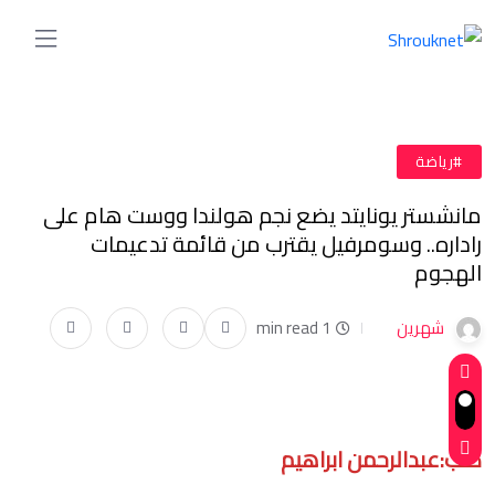
#رياضة
مانشستر يونايتد يضع نجم هولندا ووست هام على
راداره.. وسومرفيل يقترب من قائمة تدعيمات
الهجوم
شهرين
1 min read
كتب:عبدالرحمن ابراهيم