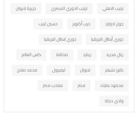
ترتيب الاهلي
ترتيب الدوري المصري
جزيرة لابوان
جون ادوارد
حرب أكتوبر
حسين لبيب
دوري أبطال افريقيا
دوري ابطال افريقيا
ريال مدريد
رينارد
صحافة
كاس العالم
كايزر تشيفز
لابوان
ليفربول
محمد صلاح
محمود بنتايك
مصر
منتخب مصر
وادي دجلة