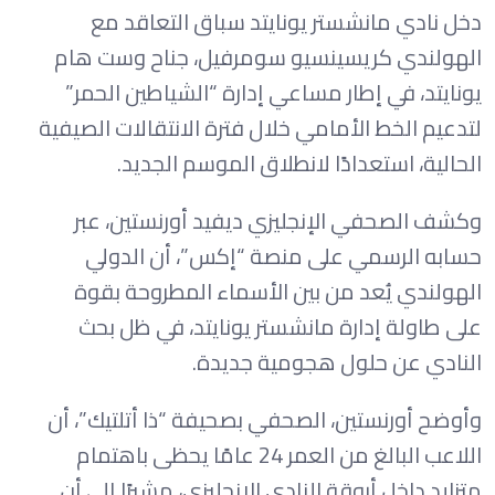
دخل نادي مانشستر يونايتد سباق التعاقد مع
الهولندي كريسينسيو سومرفيل، جناح وست هام
يونايتد، في إطار مساعي إدارة “الشياطين الحمر”
لتدعيم الخط الأمامي خلال فترة الانتقالات الصيفية
الحالية، استعدادًا لانطلاق الموسم الجديد.
وكشف الصحفي الإنجليزي ديفيد أورنستين، عبر
حسابه الرسمي على منصة “إكس”، أن الدولي
الهولندي يُعد من بين الأسماء المطروحة بقوة
على طاولة إدارة مانشستر يونايتد، في ظل بحث
النادي عن حلول هجومية جديدة.
وأوضح أورنستين، الصحفي بصحيفة “ذا أتلتيك”، أن
اللاعب البالغ من العمر 24 عامًا يحظى باهتمام
متزايد داخل أروقة النادي الإنجليزي، مشيرًا إلى أن