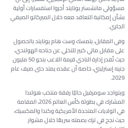
مسؤولي مانشستر يونايتد أجروا استفسارات أولية
بشأن إمكانية التعاقد معه خلال الميركاتو الصيفي
الجاري.
وفي المقابل، يتمسك وست هام يونايتد بالحصول
على مقابل مالي كبير للتخلي عن جناحه الهولندي،
حيث تُقدر إدارة النادي قيمة اللاعب بنحو 50 مليون
جنيه إسترليني، خاصة أن عقده يمتد حتى صيف عام
2029.
ويتواجد سومرفيل حاليًا رفقة منتخب هولندا
المشارك في بطولة كأس العالم 2026، المقامة
في الولايات المتحدة الأمريكية وكندا والمكسيك،
حيث نجح في ترك بصمته سريعًا خلال مشوار