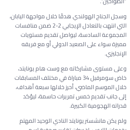
“الطواحين”.
وسجل الجناح الهولندي هدفًا خلال مواجهة اليابان،
التي انتهت بالتعادل الإيجابي 2-2 ضمن منافسات
المجموعة السادسة، ليواصل تقديم مستويات
مميزة سواء على الصعيد الدولي أو مع فريقه
الإنجليزي.
وعلى مستوى مشاركاته مع وست هام يونايتد،
خاض سومرفيل 34 مباراة في مختلف المسابقات
خلال الموسم الماضي، أحرز خلالها سبعة أهداف،
إلى جانب تقديم خمس تمريرات حاسمة، ليؤكد
قدراته الهجومية الكبيرة.
ولم يكن مانشستر يونايتد النادي الوحيد المهتم
بخدمات اللاعب، إذ ربطت تقارير صحفية اسم