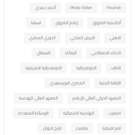
Flourish
Photo Slider
أحمد حمدي
أكاديمية الشروق
إعلام الشروق
اسبانيا
الاهلي
الجيش الملكي
الدوري المصري
الذكاء الاصطناعي
الزمالك
السنغال
الكاف
الكونفدرالية
الكونفدرالية الافريقية
اللياقة البدنية
المصري البورسعيدي
المعهد الدولي العالي للإعلام
المعهد العالي للهندسة
المغرب
الهندسة الكيميائية
الوسائط المتعددة
امم افريقيا
بيراميدز
تاريخ لابوان