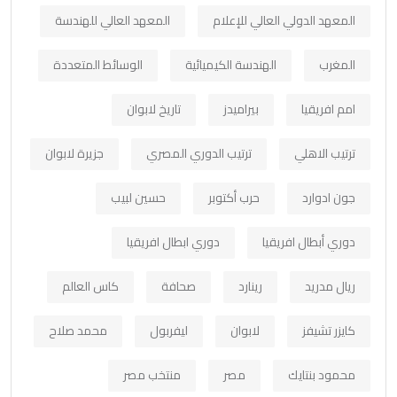
المعهد الدولي العالي للإعلام
المعهد العالي للهندسة
المغرب
الهندسة الكيميائية
الوسائط المتعددة
امم افريقيا
بيراميدز
تاريخ لابوان
ترتيب الاهلي
ترتيب الدوري المصري
جزيرة لابوان
جون ادوارد
حرب أكتوبر
حسين لبيب
دوري أبطال افريقيا
دوري ابطال افريقيا
ريال مدريد
رينارد
صحافة
كاس العالم
كايزر تشيفز
لابوان
ليفربول
محمد صلاح
محمود بنتايك
مصر
منتخب مصر