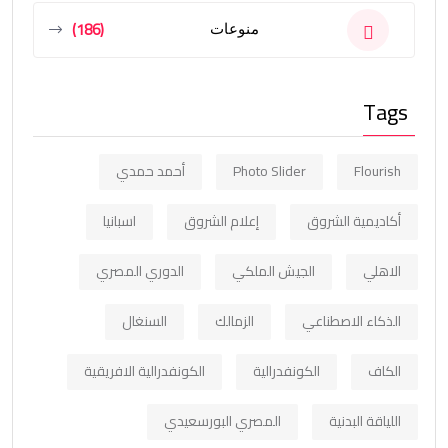
(186)
منوعات
Tags
Flourish
Photo Slider
أحمد حمدي
أكاديمية الشروق
إعلام الشروق
اسبانيا
الاهلي
الجيش الملكي
الدوري المصري
الذكاء الاصطناعي
الزمالك
السنغال
الكاف
الكونفدرالية
الكونفدرالية الافريقية
اللياقة البدنية
المصري البورسعيدي