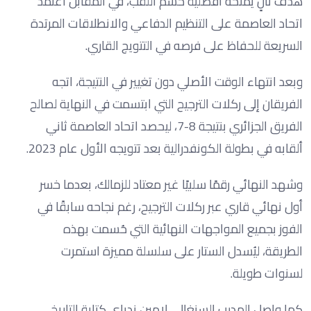
هدف ثانٍ يمنحه أفضلية حسم اللقب، في المقابل اعتمد
اتحاد العاصمة على التنظيم الدفاعي والانطلاقات المرتدة
السريعة للحفاظ على فرصه في التتويج القاري.
وبعد انتهاء الوقت الأصلي دون تغيير في النتيجة، اتجه
الفريقان إلى ركلات الترجيح التي ابتسمت في النهاية لصالح
الفريق الجزائري بنتيجة 8-7، ليحصد اتحاد العاصمة ثاني
ألقابه في بطولة الكونفدرالية بعد تتويجه الأول عام 2023.
وشهد النهائي رقمًا سلبيًا غير معتاد للزمالك، بعدما خسر
أول نهائي قاري عبر ركلات الترجيح، رغم نجاحه سابقًا في
الفوز بجميع المواجهات النهائية التي حُسمت بهذه
الطريقة، ليُسدل الستار على سلسلة مميزة استمرت
لسنوات طويلة.
كما واصل المدرب السنغالي لامين ندياي كتابة التاريخ