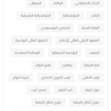
الذكاء الاصطناعي
الزمالك
السنغال
الكاف
الكونفدرالية
الكونفدرالية الافريقية
اللياقة البدنية
المصري البورسعيدي
المعهد الدولي العالي للإعلام
المعهد العالي للهندسة
المغرب
الهندسة الكيميائية
الوسائط المتعددة
امم افريقيا
بيراميدز
تاريخ لابوان
ترتيب الاهلي
ترتيب الدوري المصري
جزيرة لابوان
جون ادوارد
حرب أكتوبر
حسين لبيب
دوري أبطال افريقيا
دوري ابطال افريقيا