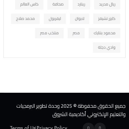
ريال مدريد
رينارد
صحافة
كاس العالم
كايزر تشيفز
لابوان
ليفربول
محمد صلاح
محمود بنتايك
مصر
منتخب مصر
وادي دجلة
جميع الحقوق محفوظة © 2025 وحدة تطوير البرمجيات
والتعليم الإلكتروني أكاديمية الشروق
Terms of Us
Privacy Policy