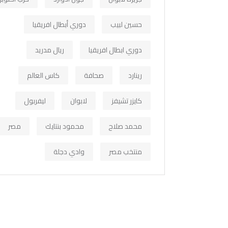
حسين لبيب
دوري أبطال افريقيا
دوري ابطال افريقيا
ريال مدريد
رينارد
صحافة
كاس العالم
كايزر تشيفز
لابوان
ليفربول
محمد صلاح
محمود بنتايك
مصر
منتخب مصر
وادي دجلة