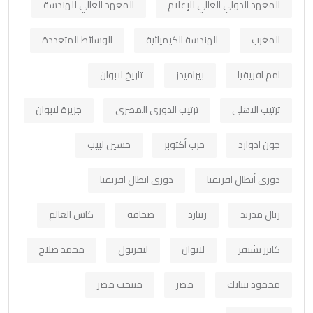
المعهد الدولي العالي للإعلام
المعهد العالي للهندسة
المغرب
الهندسة الكيميائية
الوسائط المتعددة
امم افريقيا
بيراميدز
تاريخ لابوان
ترتيب الاهلي
ترتيب الدوري المصري
جزيرة لابوان
جون ادوارد
حرب أكتوبر
حسين لبيب
دوري أبطال افريقيا
دوري ابطال افريقيا
ريال مدريد
رينارد
صحافة
كاس العالم
كايزر تشيفز
لابوان
ليفربول
محمد صلاح
محمود بنتايك
مصر
منتخب مصر