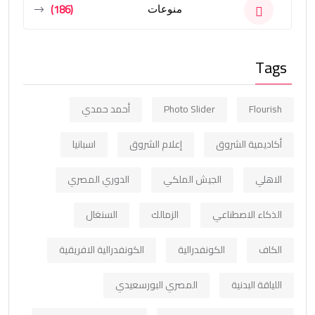
(186)
منوعات
Tags
Flourish
Photo Slider
أحمد حمدي
أكاديمية الشروق
إعلام الشروق
اسبانيا
الاهلي
الجيش الملكي
الدوري المصري
الذكاء الاصطناعي
الزمالك
السنغال
الكاف
الكونفدرالية
الكونفدرالية الافريقية
اللياقة البدنية
المصري البورسعيدي