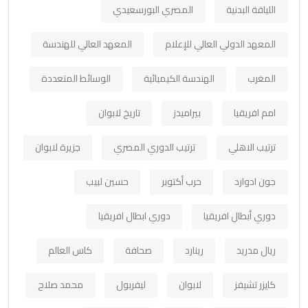
اللياقة البدنية
المصري البورسعيدي
المعهد الدولي العالي للإعلام
المعهد العالي للهندسة
المغرب
الهندسة الكيميائية
الوسائط المتعددة
امم افريقيا
بيراميدز
تاريخ لابوان
ترتيب الاهلي
ترتيب الدوري المصري
جزيرة لابوان
جون ادوارد
حرب أكتوبر
حسين لبيب
دوري أبطال افريقيا
دوري ابطال افريقيا
ريال مدريد
رينارد
صحافة
كاس العالم
كايزر تشيفز
لابوان
ليفربول
محمد صلاح