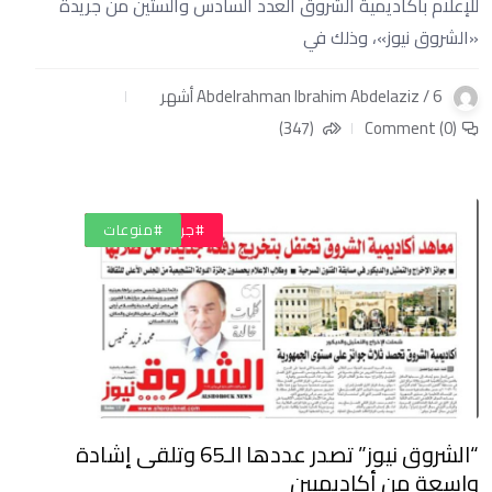
للإعلام بأكاديمية الشروق العدد السادس والستين من جريدة
«الشروق نيوز»، وذلك في
Abdelrahman Ibrahim Abdelaziz / 6 أشهر
(347)
Comment (0)
#أخبار
#تعليم
#ثقافة وفن
#جريدة الشروق
#منوعات
“الشروق نيوز” تصدر عددها الـ65 وتلقى إشادة
واسعة من أكاديميين