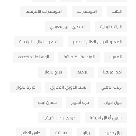
الكاف
الكونفدرالية
الكونفدرالية الافريقية
اللياقة البدنية
المصري البورسعيدي
المعهد الدولي العالي للإعلام
المعهد العالي للهندسة
المغرب
الهندسة الكيميائية
الوسائط المتعددة
امم افريقيا
بيراميدز
تاريخ لابوان
ترتيب الاهلي
ترتيب الدوري المصري
جزيرة لابوان
جون ادوارد
حرب أكتوبر
حسين لبيب
دوري أبطال افريقيا
دوري ابطال افريقيا
ريال مدريد
رينارد
صحافة
كاس العالم