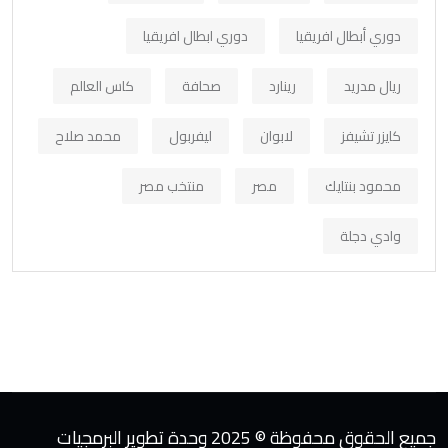
دوري أبطال افريقيا
دوري ابطال افريقيا
ريال مدريد
رينارد
صحافة
كاس العالم
كايزر تشيفز
لابوان
ليفربول
محمد صلاح
محمود بنتايك
مصر
منتخب مصر
وادي دجلة
جميع الحقوق محفوظة © 2025 وحدة تطوير البرمجيات