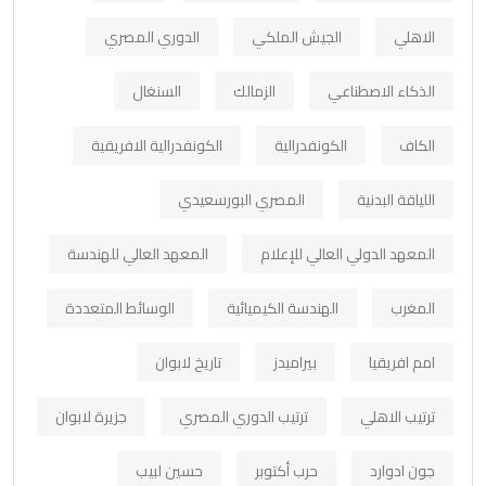
الاهلي
الجيش الملكي
الدوري المصري
الذكاء الاصطناعي
الزمالك
السنغال
الكاف
الكونفدرالية
الكونفدرالية الافريقية
اللياقة البدنية
المصري البورسعيدي
المعهد الدولي العالي للإعلام
المعهد العالي للهندسة
المغرب
الهندسة الكيميائية
الوسائط المتعددة
امم افريقيا
بيراميدز
تاريخ لابوان
ترتيب الاهلي
ترتيب الدوري المصري
جزيرة لابوان
جون ادوارد
حرب أكتوبر
حسين لبيب