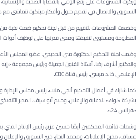
وركزت المشروعات على رفع الوعي بالقضايا الصحية والإنسانية
التسويق والاتصال في تقديم حلول وأفكار مبتكرة تتماشى مع مت
وخضعت المشروعات للتقييم من قبل لجنة تحكيم ضمت نخبة من الأ
المطروحة ومستوى تنفيذها ومدى قدرتها على توظيف أدوات العل
وضمت لجنة التحكيم الدكتورة منى الحديدي، عضو المجلس الأعلى ل
والدكتور أشرف رضا، أستاذ الفنون الجميلة ورئيس مجموعة «إيه آر
الإعلامي خالد مرسي، رئيس قناة CBC.
كما شارك في أعمال التحكيم أنجي منيب، رئيس مجلس الإدارة والع
بشركة «لوك» للدعاية والإعلان، وحليم أبو سيف، المدير التنفيذي 
«فرانس 24».