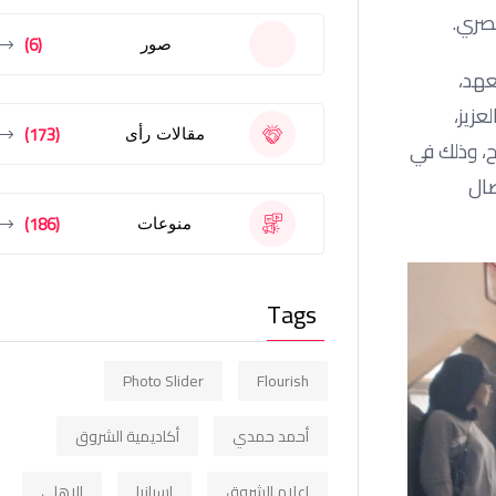
(6)
صور
عهد،
عزيز،
(173)
مقالات رأى
، وذلك في
صال
(186)
منوعات
Tags
Photo Slider
Flourish
أحمد حمدي
أكاديمية الشروق
إعلام الشروق
اسبانيا
الاهلي