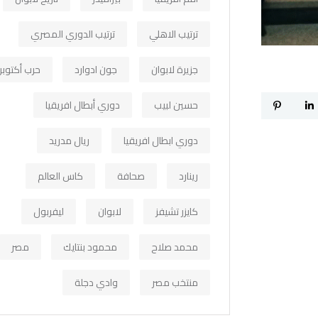
ترتيب الاهلي
ترتيب الدوري المصري
جزيرة لابوان
جون ادوارد
حرب أكتوبر
حسين لبيب
دوري أبطال افريقيا
دوري ابطال افريقيا
ريال مدريد
رينارد
صحافة
كاس العالم
كايزر تشيفز
لابوان
ليفربول
محمد صلاح
محمود بنتايك
مصر
منتخب مصر
وادي دجلة