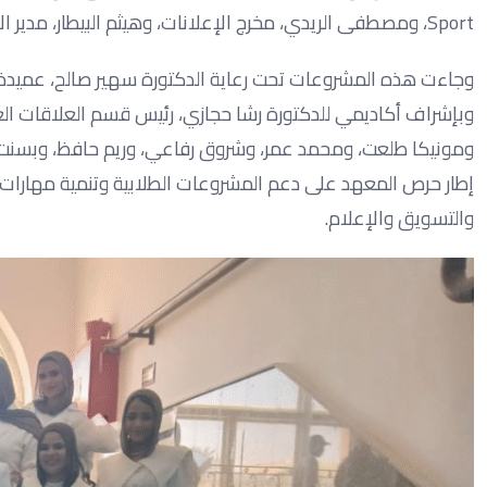
Sport، ومصطفى الريدي، مخرج الإعلانات، وهيثم البيطار، مدير الإخراج بقناة CBC، وشيرين التهامي، مدير التسويق ببنك الشفاء المصري.
وجاءت هذه المشروعات تحت رعاية الدكتورة سهير صالح، عميدة ال
وبإشراف أكاديمي للدكتورة رشا حجازي، رئيس قسم العلاقات العا
ومونيكا طلعت، ومحمد عمر، وشروق رفاعي، وريم حافظ، وبسنت 
إطار حرص المعهد على دعم المشروعات الطلابية وتنمية مهارات ا
والتسويق والإعلام.