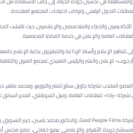
، والمساهمة في تحسين جودة الحياة، إلى جانب الاستفادة من أح
طلبات التحول الرقمي وتواكب احتياجات المجتمع المتجددة.
كاديميين والخبراء والمتخصصين والإعلاميين، حيث ناقشت اللجنة
اقات العامة والإعلان في خدمة القضايا المجتمعية.
تنظيم الإعلام وأستاذ الإذاعة والتليفزيون بكلية الإعلام جامعة
 جروب» للإعلان والنشر والرئيس التنفيذي لمجمع الفنون والثقافة،
ضو المنتدب لشركة جاويل ستارز للنشر والتوزيع، ومحمد ماهر، خب
لشركة «رادا» للعلاقات العامة، ونبيل الشوباشي، المدير السابق ل
وشملت قائمة المحكمين أيضًا حسين عزيز، رئيس الإنتاج الفني بشركة Good People Films، والدكتور محمد ياسين، خبي