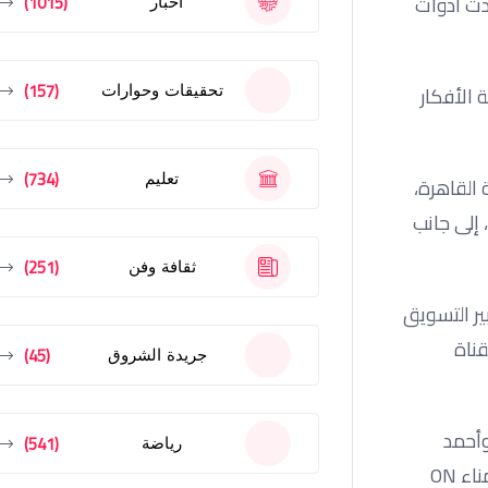
(1015)
دث أدوات
أخبار
(157)
تحقيقات وحوارات
 الأفكار
(734)
تعليم
 القاهرة،
 إلى جانب
(251)
ثقافة وفن
ير التسويق
قناة
(45)
جريدة الشروق
ر التسويق، وأحمد
(541)
رياضة
عساف، مخرج الإعلانات، ومحمد النجار، خبير التسويق والإعلان ومستشار جريدة الأهرام، والإعلامي عمرو خفاجي، عضو مجلس أمناء ON