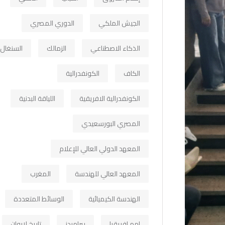
الجيش الملكي
الدوري المصري
الذكاء الاصطناعي
الزمالك
السنغال
الكاف
الكونفدرالية
الكونفدرالية الافريقية
اللياقة البدنية
المصري البورسعيدي
المعهد الدولي العالي للإعلام
المعهد العالي للهندسة
المغرب
الهندسة الكيميائية
الوسائط المتعددة
امم افريقيا
بيراميدز
تاريخ لابوان