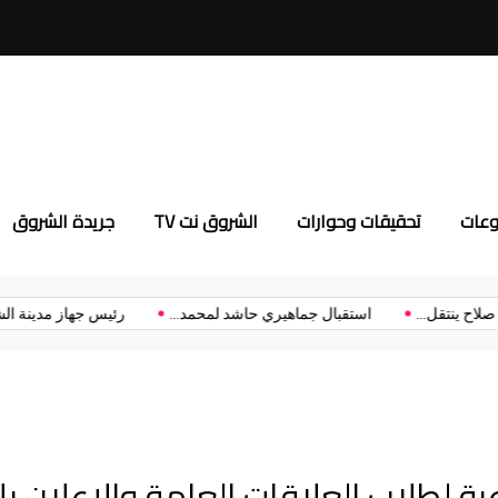
3 قمم مرتقبة تشعل الدور الأول من بطولة الدوري الممتاز
وعات
تحقيقات وحوارات
الشروق نت TV
جريدة الشروق
رسميًا.. محمد صلاح ينتقل...
استقبال جماهيري حاشد لمحمد...
رئيس ج
اعية لطلاب العلاقات العامة والإعلان بإ