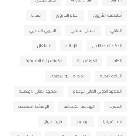
Flourish
Photo Slider
أحمد حمدي
أكاديمية الشروق
إعلام الشروق
اسبانيا
الاهلي
الجيش الملكي
الدوري المصري
الذكاء الاصطناعي
الزمالك
السنغال
الكاف
الكونفدرالية
الكونفدرالية الافريقية
اللياقة البدنية
المصري البورسعيدي
المعهد الدولي العالي للإعلام
المعهد العالي للهندسة
المغرب
الهندسة الكيميائية
الوسائط المتعددة
امم افريقيا
بيراميدز
تاريخ لابوان