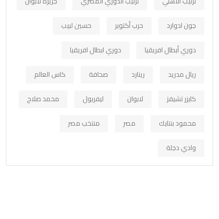
ترتيب الاهلي
ترتيب الدوري المصري
جزيرة لابوان
جون ادوارد
حرب أكتوبر
حسين لبيب
دوري أبطال افريقيا
دوري ابطال افريقيا
ريال مدريد
رينارد
صحافة
كاس العالم
كايزر تشيفز
لابوان
ليفربول
محمد صلاح
محمود بنتايك
مصر
منتخب مصر
وادي دجلة