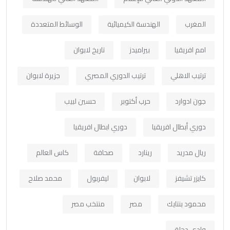
المغرب
الهندسة الكيميائية
الوسائط المتعددة
امم افريقيا
بيراميدز
تاريخ لابوان
ترتيب الاهلي
ترتيب الدوري المصري
جزيرة لابوان
جون ادوارد
حرب أكتوبر
حسين لبيب
دوري أبطال افريقيا
دوري ابطال افريقيا
ريال مدريد
رينارد
صحافة
كاس العالم
كايزر تشيفز
لابوان
ليفربول
محمد صلاح
محمود بنتايك
مصر
منتخب مصر
وادي دجلة