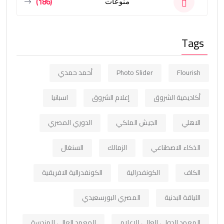
(186)
منوعات
Tags
Flourish
Photo Slider
أحمد حمدي
أكاديمية الشروق
إعلام الشروق
اسبانيا
الاهلي
الجيش الملكي
الدوري المصري
الذكاء الاصطناعي
الزمالك
السنغال
الكاف
الكونفدرالية
الكونفدرالية الافريقية
اللياقة البدنية
المصري البورسعيدي
المعهد الدولي العالي للإعلام
المعهد العالي للهندسة