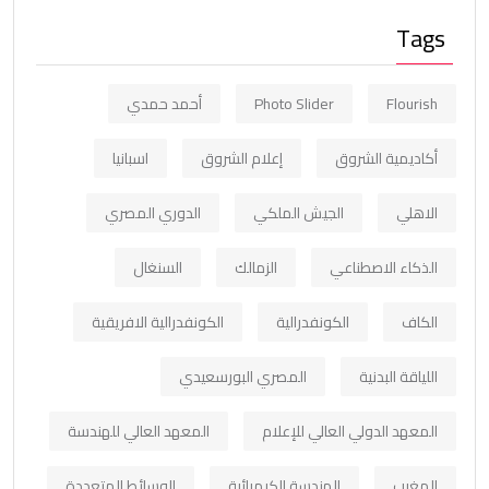
Tags
Flourish
Photo Slider
أحمد حمدي
أكاديمية الشروق
إعلام الشروق
اسبانيا
الاهلي
الجيش الملكي
الدوري المصري
الذكاء الاصطناعي
الزمالك
السنغال
الكاف
الكونفدرالية
الكونفدرالية الافريقية
اللياقة البدنية
المصري البورسعيدي
المعهد الدولي العالي للإعلام
المعهد العالي للهندسة
المغرب
الهندسة الكيميائية
الوسائط المتعددة