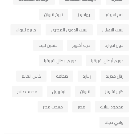
امم افريقيا
بيراميدز
تاريخ لابوان
ترتيب الاهلي
ترتيب الدوري المصري
جزيرة لابوان
جون ادوارد
حرب أكتوبر
حسين لبيب
دوري أبطال افريقيا
دوري ابطال افريقيا
ريال مدريد
رينارد
صحافة
كاس العالم
كايزر تشيفز
لابوان
ليفربول
محمد صلاح
محمود بنتايك
مصر
منتخب مصر
وادي دجلة