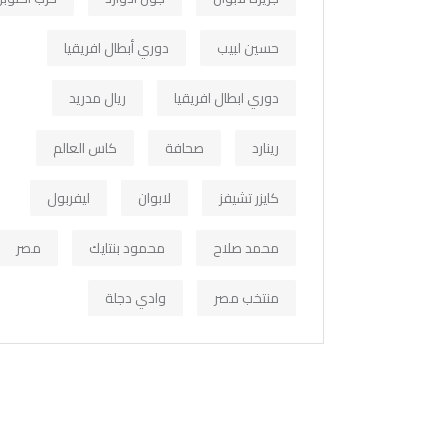
حسين لبيب
دوري أبطال افريقيا
دوري ابطال افريقيا
ريال مدريد
رينارد
صحافة
كاس العالم
كايزر تشيفز
لابوان
ليفربول
محمد صلاح
محمود بنتايك
مصر
منتخب مصر
وادي دجلة