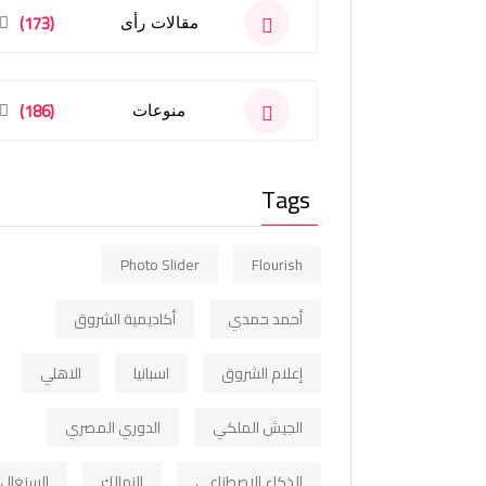
(173)
مقالات رأى
(186)
منوعات
Tags
Photo Slider
Flourish
أحمد حمدي
أكاديمية الشروق
إعلام الشروق
اسبانيا
الاهلي
الجيش الملكي
الدوري المصري
الذكاء الاصطناعي
الزمالك
السنغال