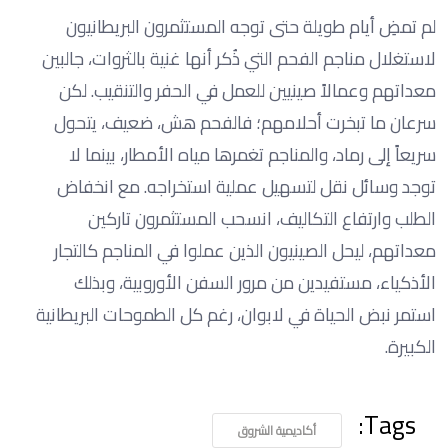
لم تمضِ أيام طويلة حتى توجه المستثمرون البريطانيون
لاستغلال مناجم الفحم التي ذُكر أنها غنية بالثروات، جالبين
معداتهم وعمالاً صينيين للعمل في الحفر والتنقيب. لكن
سرعان ما تبخرت أحلامهم؛ فالفحم هش، ضعيف، يتحول
سريعاً إلى رماد، والمناجم تغمرها مياه الأمطار، بينما لا
توجد وسائل نقل لتسهيل عملية استخراجه. مع انخفاض
الطلب وارتفاع التكاليف، انسحب المستثمرون تاركين
معداتهم، ليحل الصينيون الذين عملوا في المناجم كالتجار
الأذكياء، مستفيدين من مرور السفن الأوروبية، وبذلك
استمر نبض الحياة في لابوان، رغم كل الطموحات البريطانية
الكبيرة.
Tags:
أكاديمية الشروق