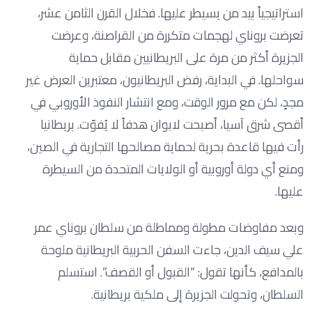
استراتيجياً بيد من يسيطر عليها. فخلال القرن الثامن عشر،
تعرضت بروناي لهجمات متكررة من القراصنة، وعرضت
الجزيرة أكثر من مرة على البريطانيين مقابل حماية
سواحلها. في البداية، رفض البريطانيون، معتبرين العرض غير
مجدٍ، لكن مع مرور الوقت، ومع انتشار النفوذ الأوروبي في
أقصى شرق آسيا، أصبحت لابوان هدفاً لا يُفوّت. بريطانيا
رأت فيها قاعدة بحرية لحماية مصالحها التجارية في الصين،
ومنع أي دولة أوروبية أو الولايات المتحدة من السيطرة
عليها.
وبعد مفاوضات مطولة ومماطلة من سلطان بروناي عمر
علي سيف الدين، جاءت السفن الحربية البريطانية ملوحة
بالمدافع، كأنها تقول: “القبول أو القصف”. استسلم
السلطان، وتحولت الجزيرة إلى ملكية بريطانية.