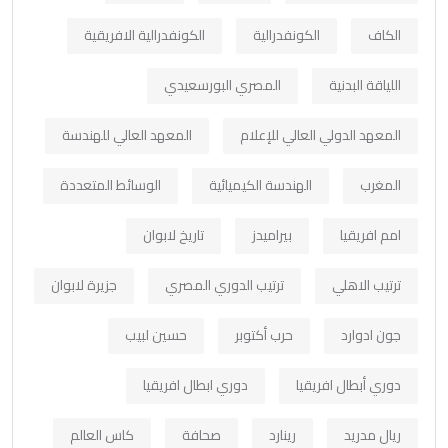
الكاف
الكونفدرالية
الكونفدرالية الافريقية
اللياقة البدنية
المصري البورسعيدي
المعهد الدولي العالي للإعلام
المعهد العالي للهندسة
المغرب
الهندسة الكيميائية
الوسائط المتعددة
امم افريقيا
بيراميدز
تاريخ لابوان
ترتيب الاهلي
ترتيب الدوري المصري
جزيرة لابوان
جون ادوارد
حرب أكتوبر
حسين لبيب
دوري أبطال افريقيا
دوري ابطال افريقيا
ريال مدريد
رينارد
صحافة
كاس العالم