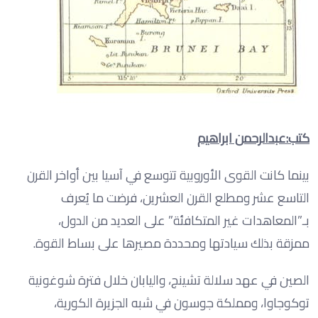
كتب:عبدالرحمن ابراهيم
بينما كانت القوى الأوروبية تتوسع في آسيا بين أواخر القرن
التاسع عشر ومطلع القرن العشرين، فرضت ما يُعرف
بـ”المعاهدات غير المتكافئة” على العديد من الدول،
ممزقة بذلك سيادتها ومحددة مصيرها على بساط القوة.
الصين في عهد سلالة تشينج، واليابان خلال فترة شوغونية
توكوجاوا، ومملكة جوسون في شبه الجزيرة الكورية،