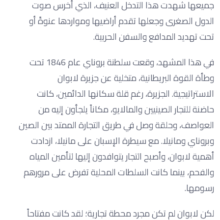
جميعها شهدت هذا التدخل العنيف، الذي أخرس صوت
الدول الصغرى وجعلها تقدم أراضيها ومواردها عنوةً أو
تحت تهديد المدافع والسفن الحربية.
في هذا المشهد، وقعت سلطنة بروناي عام 1846 تحت
وطأة القوة البريطانية، متخلية عن جزيرة لابوان
الاستراتيجية. الجزيرة، رغم قلة سكانها الدائمين، كانت
حاضنة للتجار الصينيين والمالايو، مكاناً يلجأون إليه من
العواصف، وحلقة وصل في طريق التجارة الممتد بين الصين
وبروناي ومانيلا. مع سيطرة الإسبان على مانيلا، ازدادت
أهمية لابوان، وأصبح التجار يتوافدون إليها لتأمين المياه
والفحم، بينما كانت السلطات المحلية تفرض على مرورهم
رسومها.
لكن لابوان لم تكن مجرد محطة تجارية؛ لقد كانت مفتاحاً