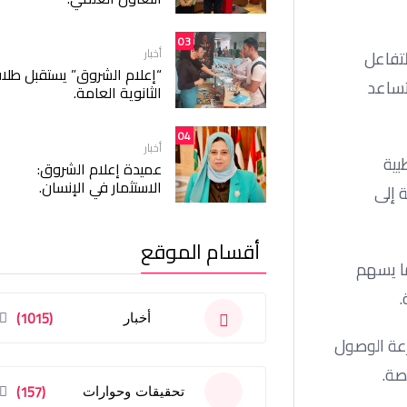
03
أخبار
لتفاعل
“إعلام الشروق” يستقبل طلا
تساعد
الثانوية العامة.
04
أخبار
بية
عميدة إعلام الشروق:
الاستثمار في الإنسان.
 إلى
أقسام الموقع
ما يسهم
.
(1015)
أخبار
 سرعة الوصول
صة.
(157)
تحقيقات وحوارات