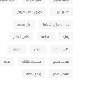
حسين لبيب
دوري أبطال افريقيا
دوري ابطال افريقيا
ريال مدريد
رينارد
صحافة
كاس العالم
كايزر تشيفز
لابوان
ليفربول
محمد صلاح
محمود بنتايك
مصر
منتخب مصر
وادي دجلة