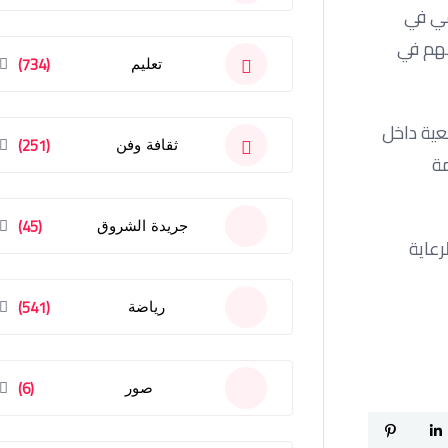
عي في
سهم في
(734)
تعليم
اقعية داخل
(251)
ثقافة وفن
مة
(45)
جريدة الشروق
املًا لمنصات الرعاية
(541)
رياضة
(6)
صور