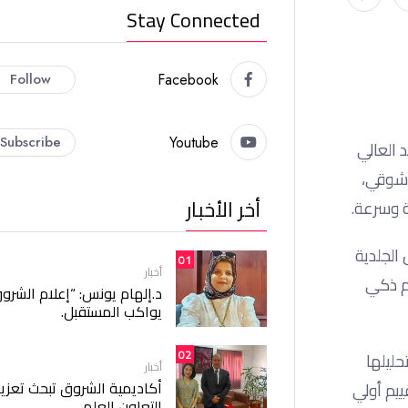
Stay Connected
Follow
Facebook
Subscribe
Youtube
 العالي
لدكتور نجم الدين شوقي،
أخر الأخبار
 وسرعة.
الجلدية
01
أخبار
ام ذكي
د.إلهام يونس: “إعلام الشرو
يواكب المستقبل.
02
حليلها
أخبار
أكاديمية الشروق تبحث تعزيز
ييم أولي
التعاون العلمي.