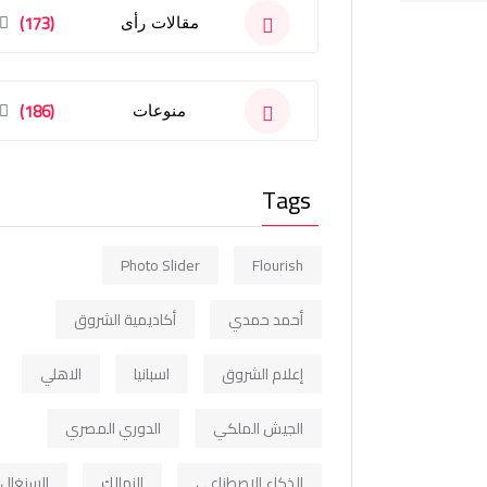
(173)
مقالات رأى
(186)
منوعات
Tags
Photo Slider
Flourish
أحمد حمدي
أكاديمية الشروق
إعلام الشروق
اسبانيا
الاهلي
الجيش الملكي
الدوري المصري
الذكاء الاصطناعي
الزمالك
السنغال