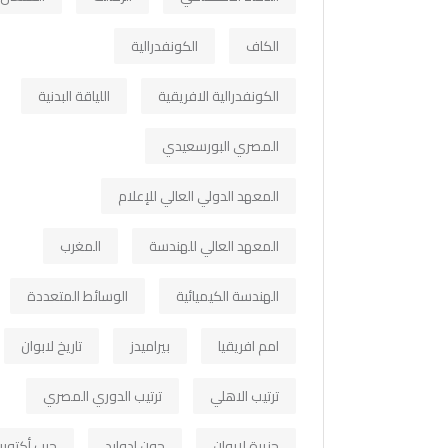
الكاف
الكونفدرالية
الكونفدرالية الافريقية
اللياقة البدنية
المصري البورسعيدي
المعهد الدولي العالي للإعلام
المعهد العالي للهندسة
المغرب
الهندسة الكيميائية
الوسائط المتعددة
امم افريقيا
بيراميدز
تاريخ لابوان
ترتيب الاهلي
ترتيب الدوري المصري
جزيرة لابوان
جون ادوارد
حرب أكتوبر