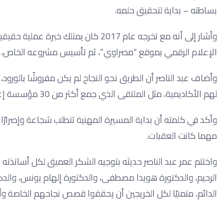
بساطته – بداية لتحقيق حلمه.
وأشار إلى أنه مع تخرجه عام 2017 كان
الإعلام الرقمي بموقع “مصراوي”، ثم تأسيس مشروعه الخاص، قبل 
وأضاف عبد الناصر أن الطريق نحو النجاح لم يكن مفروشًا بالورود، بل
لهم الأكاديمية، مثل الملتقى الذي جمع أكثر من 30 مؤسسة إعلامية بحثًا عن الكفاءات الشابة.
وأكد في كلمته أن بداية المسيرة المهنية تتطلب شجاعة وإصرارًا ع
مهما كانت العقبات.
واختتم عمر عبد الناصر حديثه بتوجيه الشكر العميق لكل أساتذته 
الرحيم، والدكتورة هويدا مصطفى، والدكتورة إلهام يونس، والدك
الدائم، متمنيًا لكل الخريجين أن يحققوا قصص نجاحهم الخاصة 