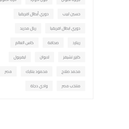
حسين لبيب
دوري أبطال افريقيا
دوري ابطال افريقيا
ريال مدريد
رينارد
صحافة
كاس العالم
كايزر تشيفز
لابوان
ليفربول
محمد صلاح
محمود بنتايك
مصر
منتخب مصر
وادي دجلة