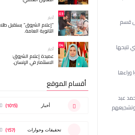
03
أخبار
أسيس قسم
“إعلام الشروق” يستقبل طلا
الثانوية العامة.
04
تي تتيحها
أخبار
عميدة إعلام الشروق:
الاستثمار في الإنسان.
 وراءها
أقسام الموقع
حمد عبد
(1015)
أخبار
م وتشجيعهم
(157)
تحقيقات وحوارات