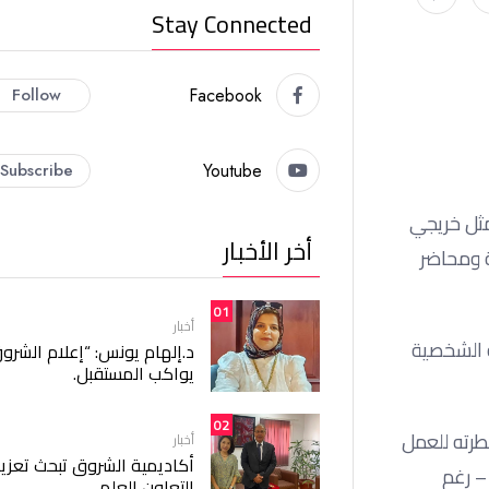
Stay Connected
Follow
Facebook
Subscribe
Youtube
مثل خريجي
أخر الأخبار
ة ومحاضر
01
أخبار
ه الشخصية
د.إلهام يونس: “إعلام الشرو
يواكب المستقبل.
02
 اضطرته للعمل
أخبار
أكاديمية الشروق تبحث تعزيز
– رغم
التعاون العلمي.