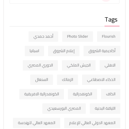
Tags
Flourish
Photo Slider
أحمد حمدي
أكاديمية الشروق
إعلام الشروق
اسبانيا
الاهلي
الجيش الملكي
الدوري المصري
الذكاء الاصطناعي
الزمالك
السنغال
الكاف
الكونفدرالية
الكونفدرالية الافريقية
اللياقة البدنية
المصري البورسعيدي
المعهد الدولي العالي للإعلام
المعهد العالي للهندسة