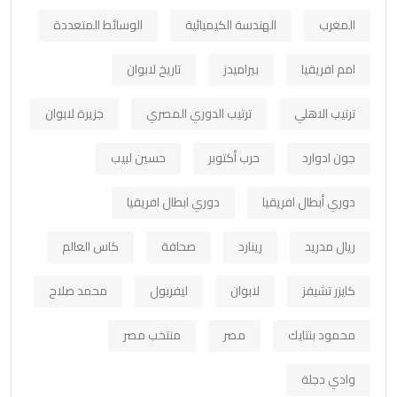
المغرب
الهندسة الكيميائية
الوسائط المتعددة
امم افريقيا
بيراميدز
تاريخ لابوان
ترتيب الاهلي
ترتيب الدوري المصري
جزيرة لابوان
جون ادوارد
حرب أكتوبر
حسين لبيب
دوري أبطال افريقيا
دوري ابطال افريقيا
ريال مدريد
رينارد
صحافة
كاس العالم
كايزر تشيفز
لابوان
ليفربول
محمد صلاح
محمود بنتايك
مصر
منتخب مصر
وادي دجلة