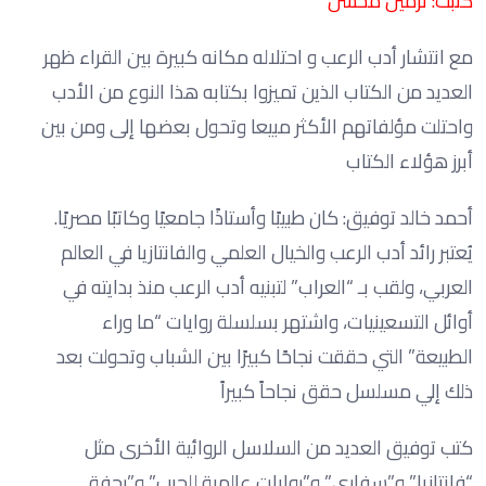
كتبت: نرمين محسن
مع انتشار أدب الرعب و احتلاله مكانه كبيرة بين القراء ظهر
العديد من الكتاب الذين تميزوا بكتابه هذا النوع من الأدب
واحتلت مؤلفاتهم الأكثر مبيعا وتحول بعضها إلى ومن بين
أبرز هؤلاء الكتاب
أحمد خالد توفيق: كان طبيبًا وأستاذًا جامعيًا وكاتبًا مصريًا.
يُعتبر رائد أدب الرعب والخيال العلمي والفانتازيا في العالم
العربي، ولقب بـ “العراب” لتبنيه أدب الرعب منذ بدايته في
أوائل التسعينيات، واشتهر بسلسلة روايات “ما وراء
الطبيعة” التي حققت نجاحًا كبيرًا بين الشباب وتحولت بعد
ذلك إلي مسلسل حقق نجاحاً كبيراً
كتب توفيق العديد من السلاسل الروائية الأخرى مثل
“فانتازيا” و”سفاري” و”روايات عالمية للجيب” و”رجفة