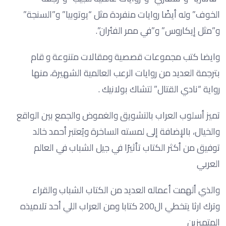
الخوف” وله أيضًا روايات منفردة مثل “يوتوبيا” و”السنجة”
و”مثل إيكاروس” و”في ممر الفئران”.
وايضا كتب مجموعات قصصية ومقالات متنوعة و قام
بترجمة العديد من روايات الرعب العالمية الشهيرة، منها
رواية “نادي القتال” لتشاك بولانيك .
تميز أسلوب العراب بالتشويق والغموض والجمع بين الواقع
والخيال، بالإضافة إلى لمسته الساخرة ويُعتبر أحمد خالد
توفيق من أكثر الكتاب تأثيرًا في جيل الشباب في العالم
العربي
والذي ألهمت أعماله العديد من الكتاب الشباب والقراء
وترك ارثا يتخطي ال200 كتابا ومن العراب اللي أحد تلاميذه
المتميزين