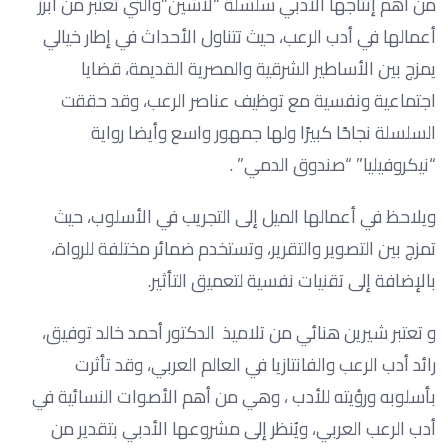
من أهم إنتاجها الأدبي سلسلة “لاشين”والتي تعتبر من أبرز
أعمالها في أدب الرعب، حيث تتناول الأحداث في إطار خيالي
يمزج بين الأساطير الشرقية والمصرية القديمة، قضايا
اجتماعية ونفسية مع توظيف عناصر الرعب، وقد حققت
السلسلة نجاحًا كبيرًا ولها جمهور واسع وأيضا رواية
“نيكروفيليا” “صندوق الدمي” .
ويلاحظ في أعمالها الميل إلى التجريب في الأسلوب، حيث
تمزج بين التصوير والتقرير، وتستخدم ضمائر مختلفة للرواة،
بالإضافة إلى تقنيات نفسية لتعميق التأثير.
و تعتبر شيرين هنائي من تلاميذ الدكتور أحمد خالد توفيق،
رائد أدب الرعب والفانتازيا في العالم العربي، وقد تأثرت
بأسلوبه ورؤيته للأدب ، وهي من أهم الأصوات النسائية في
أدب الرعب العربي، ويُنظر إلى مشروعها الأدبي بتقدير من