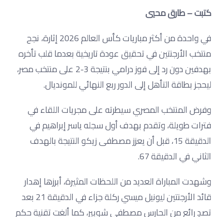
كتبت – طارق محيي
في واحدة من أكثر مباريات كأس العالم 2026 إثارة، نجح
منتخب الأرجنتين في تحقيق عودة تاريخية بعدما قلب تأخره
بهدفين دون رد إلى فوز درامي بنتيجة 3-2 على منتخب مصر،
ليحجز بطاقة التأهل إلى الدور ربع النهائي للمونديال.
وفرض المنتخب المصري سيطرته على مجريات اللقاء في
فترات طويلة، وتقدم بهدف أول سجله ياسر إبراهيم في
الدقيقة 15، قبل أن يعزز مصطفى زيكو النتيجة بالهدف
الثاني في الدقيقة 67.
وشهدت المباراة العديد من اللحظات المثيرة، أبرزها إهدار
قائد الأرجنتين ليونيل ميسي ركلة جزاء في الدقيقة 21 بعد
تصدٍ رائع من الحارس مصطفى شوبير، كما ألغت تقنية حكم