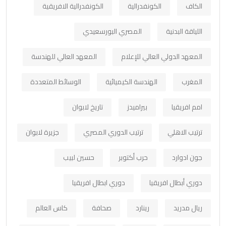
الكاف
الكونفدرالية
الكونفدرالية الافريقية
اللياقة البدنية
المصري البورسعيدي
المعهد الدولي العالي للإعلام
المعهد العالي للهندسة
المغرب
الهندسة الكيميائية
الوسائط المتعددة
امم افريقيا
بيراميدز
تاريخ لابوان
ترتيب الاهلي
ترتيب الدوري المصري
جزيرة لابوان
جون ادوارد
حرب أكتوبر
حسين لبيب
دوري أبطال افريقيا
دوري ابطال افريقيا
ريال مدريد
رينارد
صحافة
كاس العالم