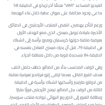
الفيديو المساعد “VAR” هدفًا آخر لزيكو في الدقيقة 58
بداعي وجود مخالفة على مروان عطية خلال بناء الهجمة.
ورغم التأخر بهدفين، انتفض المنتخب الأرجنتيني في الدقائق
الأخيرة بقيادة ليونيل ميسي، الذي صنع الهدف الأول
بعرضية متقنة حولها كريستيان روميرو برأسه إلى الشباك
في الدقيقة 79، قبل أن يدرك ميسي التعادل بنفسه في
الدقيقة 84 بتسديدة قوية من داخل منطقة الجزاء.
وفي الوقت المحتسب بدلًا من الضائع، خطف حامل اللقب
هدف الفوز القاتل، بعدما ارتقى إنزو فرنانديز لعرضية متقنة
من لاوتارو مارتينيز وأسكنها الشباك برأسية في الدقيقة
الثالثة من الوقت بدل الضائع، ليمنح الأرجنتين فوزًا مثيرًا
وبطاقة العبور إلى الدور ربع النهائي ليواجه منتخب سويسرا،
بينما ودع المنتخب المصري البطولة رغم الأداء القوي الذي