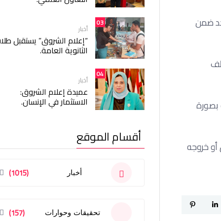
جد ضمن
03
أخبار
“إعلام الشروق” يستقبل طلا
الثانوية العامة.
باراة فقط بمختلف
04
أخبار
عميدة إعلام الشروق:
الاستثمار في الإنسان.
اركة بصورة
أقسام الموقع
 أو خروجه
(1015)
أخبار
(157)
تحقيقات وحوارات