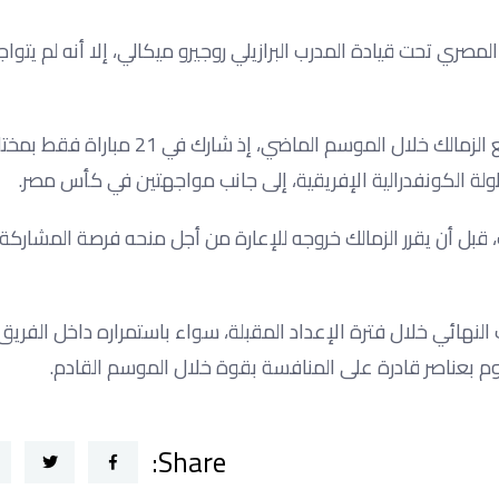
ري تحت قيادة المدرب البرازيلي روجيرو ميكالي، إلا أنه لم يتوا
وعانى حسام أشرف من صعوبة الحصول على فرصة أساسية مع الزمالك خلال الموسم الماضي، إذ شارك في 21 م
 الشاب خلال تلك المشاركات في تسجيل 3 أهداف، قبل أن يقرر الزمالك خروجه للإعارة من أجل منحه فرصة المش
النهائي خلال فترة الإعداد المقبلة، سواء باستمراره داخل الفريق
م بعناصر قادرة على المنافسة بقوة خلال الموسم القادم.
Share: