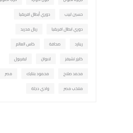
حسين لبيب
دوري أبطال افريقيا
دوري ابطال افريقيا
ريال مدريد
رينارد
صحافة
كاس العالم
كايزر تشيفز
لابوان
ليفربول
محمد صلاح
محمود بنتايك
مصر
منتخب مصر
وادي دجلة