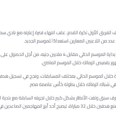
فريق الأول لكرة القدم، عقب انتهاء فترة إعارته مع نادي سم
دد من اللاعبين المعارين استعدادًا للموسم الجديد.
وكان حسام أشرف قد انتقل إلى سموحة على سبيل الإعارة في بداية الموسم الحالي مقابل 4 ملايين جنيه، 
هور بقميص الزمالك خلال الموسم الماضي.
ًا في 29 مباراة بقميص سموحة خلال الموسم الحالي بمختلف المسابقات، ونجح في تسجيل ه
ني في شباك الزمالك خلال بطولة كأس عاصمة مصر.
ف سبق ولفت الأنظار بشكل كبير خلال تجربته السابقة مع بلدية ا
بعدما قدم مستويات مميزة في الدوري، حيث سجل 14 هدفًا وصنع هدفين خلال 32 مباراة، ليصبح أحد أبرز المها