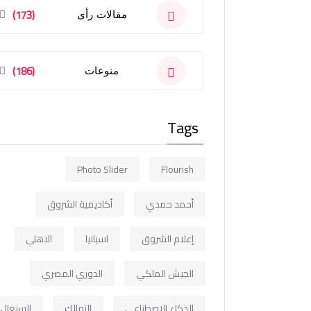
(173)
مقالات رأى
(186)
منوعات
Tags
Photo Slider
Flourish
أحمد حمدي
أكاديمية الشروق
إعلام الشروق
اسبانيا
الاهلي
الجيش الملكي
الدوري المصري
الذكاء الاصطناعي
الزمالك
السنغال