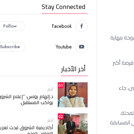
Stay Connected
Follow
Facebook
وحة بنهاية
Subscribe
Youtube
من أجل الحصول على فرصة أكبر
أخر الأخبار
01
دفين، جاء
أخبار
د.إلهام يونس: “إعلام الشرو
يواكب المستقبل.
لمحلة،
02
أخبار
جمين الصاعدين في المسابقة
أكاديمية الشروق تبحث تعزيز
التعاون العلمي.