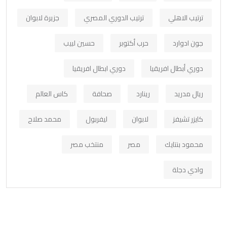
ترتيب الاهلي
ترتيب الدوري المصري
جزيرة لابوان
جون ادوارد
حرب أكتوبر
حسين لبيب
دوري أبطال افريقيا
دوري ابطال افريقيا
ريال مدريد
رينارد
صحافة
كاس العالم
كايزر تشيفز
لابوان
ليفربول
محمد صلاح
محمود بنتايك
مصر
منتخب مصر
وادي دجلة