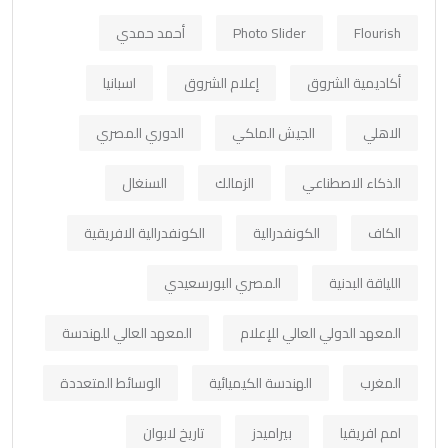
Flourish
Photo Slider
أحمد حمدي
أكاديمية الشروق
إعلام الشروق
اسبانيا
الاهلي
الجيش الملكي
الدوري المصري
الذكاء الاصطناعي
الزمالك
السنغال
الكاف
الكونفدرالية
الكونفدرالية الافريقية
اللياقة البدنية
المصري البورسعيدي
المعهد الدولي العالي للإعلام
المعهد العالي للهندسة
المغرب
الهندسة الكيميائية
الوسائط المتعددة
امم افريقيا
بيراميدز
تاريخ لابوان